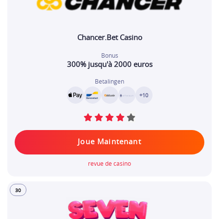
Chancer.Bet Casino
Bonus
300% jusqu'à 2000 euros
Betalingen
+10
Joue Maintenant
revue de casino
30