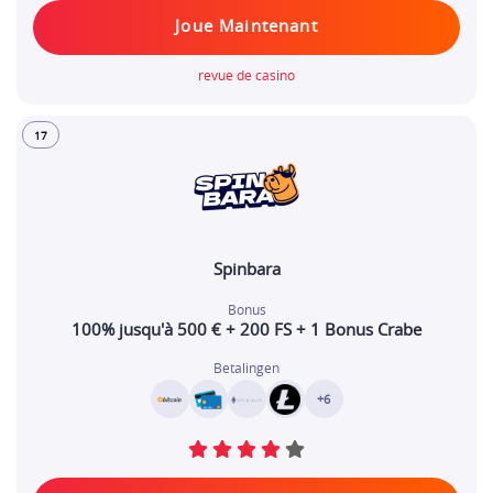
Joue Maintenant
revue de casino
17
Spinbara
Bonus
100% jusqu'à 500 € + 200 FS + 1 Bonus Crabe
Betalingen
+6