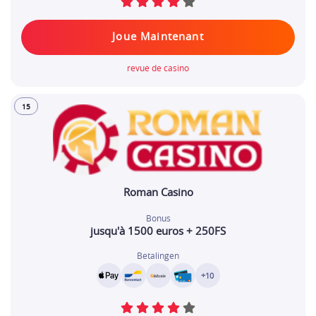
Joue Maintenant
revue de casino
15
Roman Casino
Bonus
jusqu'à 1500 euros + 250FS
Betalingen
+10