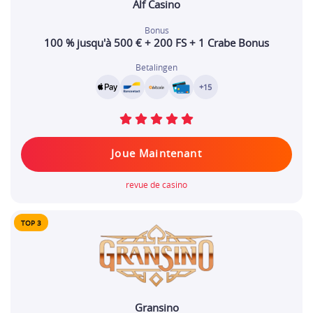
Alf Casino
Bonus
100 % jusqu'à 500 € + 200 FS + 1 Crabe Bonus
Betalingen
+15
Joue Maintenant
revue de casino
TOP
3
Gransino