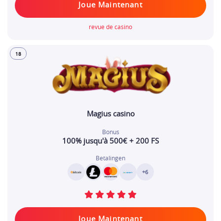
Joue Maintenant
revue de casino
18
Magius casino
Bonus
100% jusqu'à 500€ + 200 FS
Betalingen
+6
Joue Maintenant