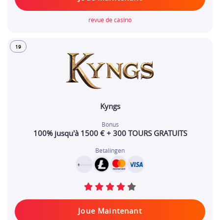
revue de casino
19
Kyngs
Bonus
100% jusqu'à 1500 € + 300 TOURS GRATUITS
Betalingen
Joue Maintenant