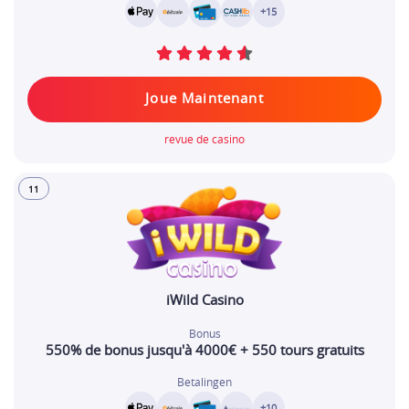
+15
Joue Maintenant
revue de casino
11
iWild Casino
Bonus
550% de bonus jusqu'à 4000€ + 550 tours gratuits
Betalingen
+10