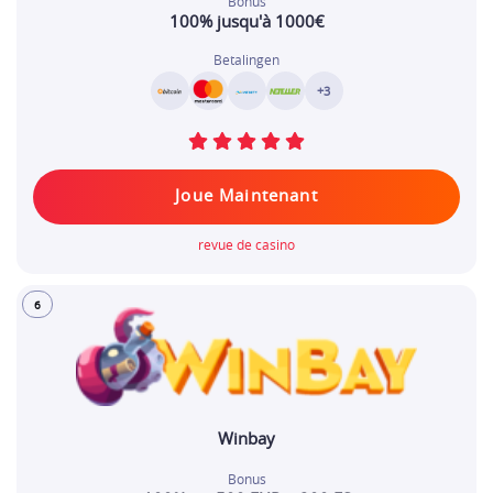
Bonus
100% jusqu'à 1000€
Betalingen
+3
Joue Maintenant
revue de casino
6
Winbay
Bonus