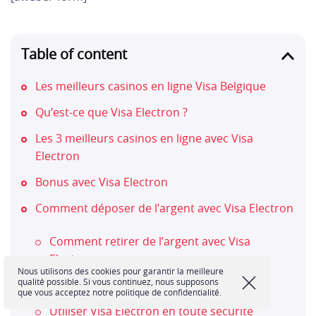
Table of content
Les meilleurs casinos en ligne Visa Belgique
Qu’est-ce que Visa Electron ?
Les 3 meilleurs casinos en ligne avec Visa
Electron
Bonus avec Visa Electron
Comment déposer de l’argent avec Visa Electron
Comment retirer de l’argent avec Visa
Electron
Nous utilisons des cookies pour garantir la meilleure
qualité possible. Si vous continuez, nous supposons
Coûts avec Visa Electron en ligne
que vous acceptez notre politique de confidentialité.
Utiliser Visa Electron en toute sécurité