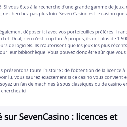
3. Si vous êtes à la recherche d’une grande gamme de jeux, 
, ne cherchez pas plus loin. Seven Casino est le casino que
également déposer ici avec vos portefeuilles préférés. Tran
 et iDeal, rien n’est trop fou. À propos, ils ont plus de 1 50
 de logiciels. Ils n’autorisent que les jeux les plus récent
jour leur bibliothèque. Vous pouvez donc être sûr que vous
présentons toute l’histoire : de l’obtention de la licence à
voir lu, vous saurez exactement si ce casino vous convient e
 soyez un fan de machines à sous classiques ou de casino e
cherchez ici !
é sur SevenCasino : licences et