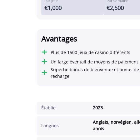
Par jour
Par semaine
€1,000
€2,500
Avantages
+
Plus de 1500 jeux de casino différents
+
Un large éventail de moyens de paiement
+
Superbe bonus de bienvenue et bonus de
recharge
Établie
2023
Anglais, norvégien, all
Langues
anois