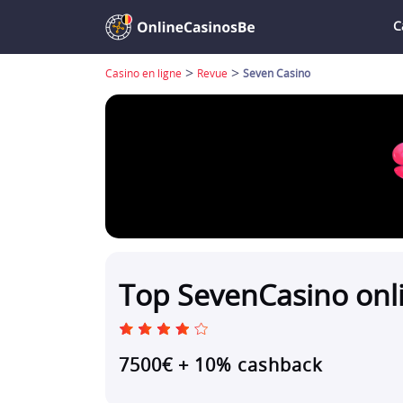
C
>
>
Casino en ligne
Revue
Seven Casino
Top SevenCasino onli
7500€ + 10% cashback