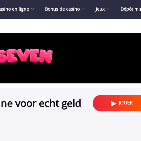
asino en ligne
Bonus de casino
Jeux
Dépôt m
ne voor echt geld
JOUER