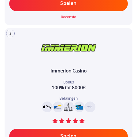
Spelen
Recensie
8
Immerion Casino
Bonus
100% tot 8000€
Betalingen
+11
Spelen