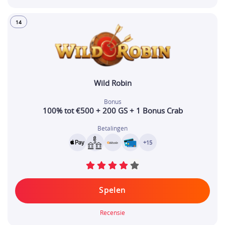
14
Wild Robin
Bonus
100% tot €500 + 200 GS + 1 Bonus Crab
Betalingen
+15
Spelen
Recensie