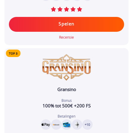
Spelen
Recensie
TOP
3
Gransino
Bonus
100% tot 500€ +200 FS
Betalingen
+10