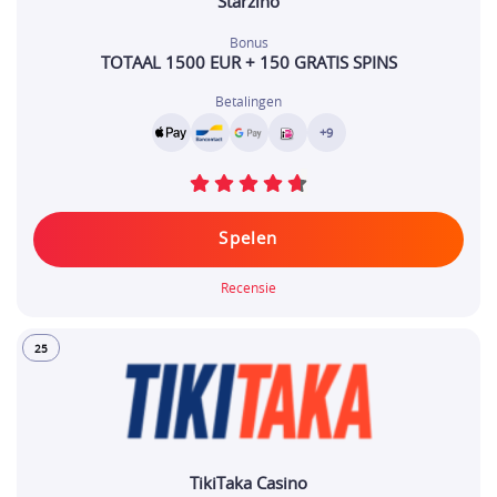
Starzino
Bonus
TOTAAL 1500 EUR + 150 GRATIS SPINS
Betalingen
+9
Spelen
Recensie
25
TikiTaka Casino