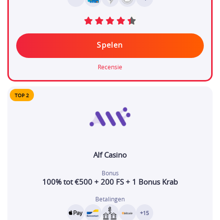
Spelen
Recensie
TOP
2
Alf Casino
Bonus
100% tot €500 + 200 FS + 1 Bonus Krab
Betalingen
+15