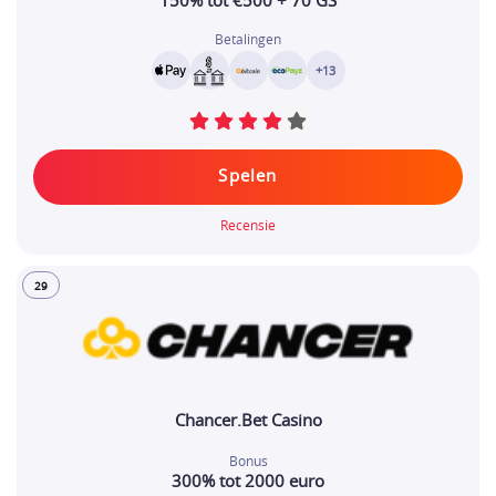
150% tot €500 + 70 GS
Betalingen
+13
Spelen
Recensie
29
Chancer.Bet Casino
Bonus
300% tot 2000 euro