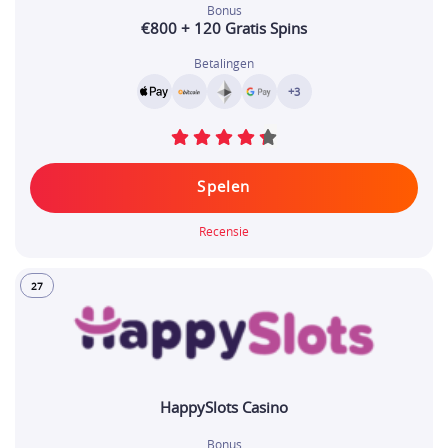
Bonus
€800 + 120 Gratis Spins
Betalingen
+3
Spelen
Recensie
27
HappySlots Casino
Bonus