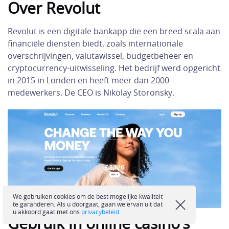
Over Revolut
Revolut is een digitale bankapp die een breed scala aan
financiële diensten biedt, zoals internationale
overschrijvingen, valutawissel, budgetbeheer en
cryptocurrency-uitwisseling. Het bedrijf werd opgericht
in 2015 in Londen en heeft meer dan 2000
medewerkers. De CEO is Nikolay Storonsky.
We gebruiken cookies om de best mogelijke kwaliteit
te garanderen. Als u doorgaat, gaan we ervan uit dat
u akkoord gaat met ons
privacybeleid
.
Gebruik in online casino’s