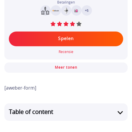
Betalingen
+5
Spelen
Recensie
Meer tonen
[aweber-form]
Table of content