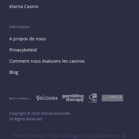
Klarna Casino
Information
A propos de nous
Privacybeleid
Comment nous évaluons les casinos
Blog
Copyright © 2026 OnlineCasinosBe
All Rights Reserved
Veuillez noter ! Tous les logos sont utilisés sur le