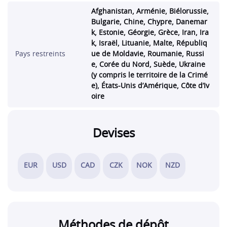
Afghanistan, Arménie, Biélorussie,
Bulgarie, Chine, Chypre, Danemar
k, Estonie, Géorgie, Grèce, Iran, Ira
k, Israël, Lituanie, Malte, Républiq
Pays restreints
ue de Moldavie, Roumanie, Russi
e, Corée du Nord, Suède, Ukraine
(y compris le territoire de la Crimé
e), États-Unis d’Amérique, Côte d’Iv
oire
Devises
EUR
USD
CAD
CZK
NOK
NZD
Méthodes de dépôt