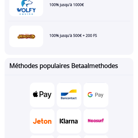
100% jusqu'à 1000€
100% jusqu'à 500€ + 200 FS
Méthodes populaires Betaalmethodes