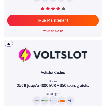
Joue Maintenant
revue de casino
22
Voltslot Casino
Bonus
250% jusqu'à 4000 EUR + 350 tours gratuits
Betalingen
+8