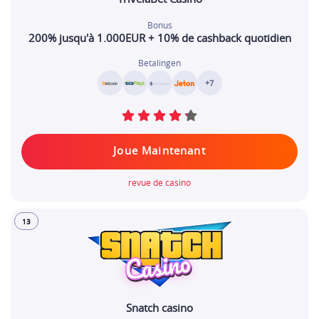
Bonus
200% jusqu'à 1.000EUR + 10% de cashback quotidien
Betalingen
+7
Joue Maintenant
revue de casino
13
Snatch casino