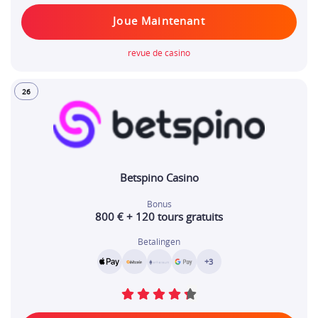
Joue Maintenant
revue de casino
26
Betspino Casino
Bonus
800 € + 120 tours gratuits
Betalingen
+3