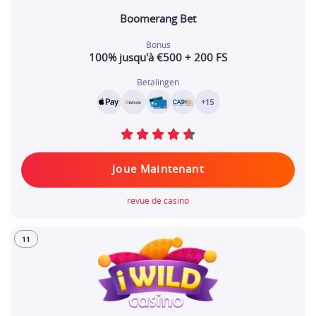
Boomerang Bet
Bonus
100% jusqu'à €500 + 200 FS
Betalingen
+15
Joue Maintenant
revue de casino
11