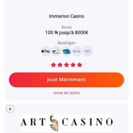
Immerion Casino
Bonus
100 % jusqu'à 8000€
Betalingen
+11
Joue Maintenant
revue de casino
9