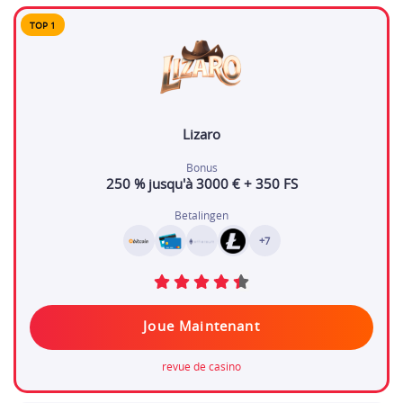
TOP
1
Lizaro
Bonus
250 % jusqu'à 3000 € + 350 FS
Betalingen
+7
Joue Maintenant
revue de casino