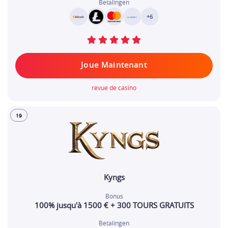
Betalingen
+6
Joue Maintenant
revue de casino
19
Kyngs
Bonus
100% jusqu'à 1500 € + 300 TOURS GRATUITS
Betalingen