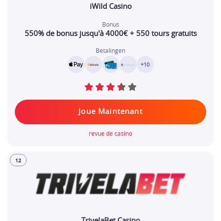
iWild Casino
Bonus
550% de bonus jusqu'à 4000€ + 550 tours gratuits
Betalingen
+10
Joue Maintenant
revue de casino
12
TrivelaBet Casino