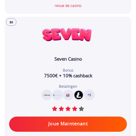
revue de casino
30
Seven Casino
Bonus
7500€ + 10% cashback
Betalingen
+5
Joue Maintenant