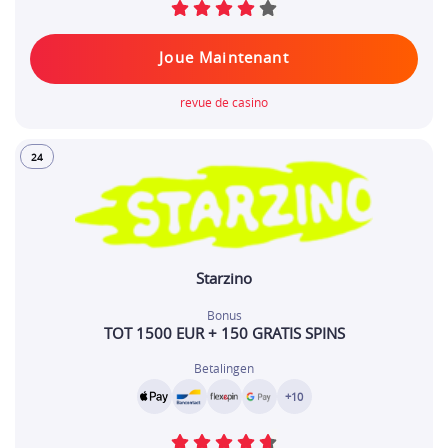
Joue Maintenant
revue de casino
24
Starzino
Bonus
TOT 1500 EUR + 150 GRATIS SPINS
Betalingen
+10