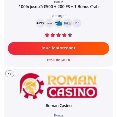
Bonus
100% jusqu'à €500 + 200 FS + 1 Bonus Crab
Betalingen
+16
Joue Maintenant
revue de casino
15
Roman Casino
Bonus