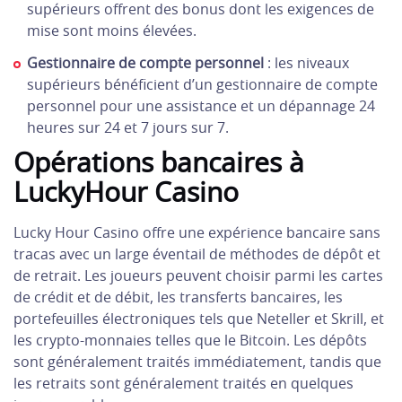
supérieurs offrent des bonus dont les exigences de
mise sont moins élevées.
Gestionnaire de compte personnel
: les niveaux
supérieurs bénéficient d’un gestionnaire de compte
personnel pour une assistance et un dépannage 24
heures sur 24 et 7 jours sur 7.
Opérations bancaires à
LuckyHour Casino
Lucky Hour Casino offre une expérience bancaire sans
tracas avec un large éventail de méthodes de dépôt et
de retrait. Les joueurs peuvent choisir parmi les cartes
de crédit et de débit, les transferts bancaires, les
portefeuilles électroniques tels que Neteller et Skrill, et
les crypto-monnaies telles que le Bitcoin. Les dépôts
sont généralement traités immédiatement, tandis que
les retraits sont généralement traités en quelques