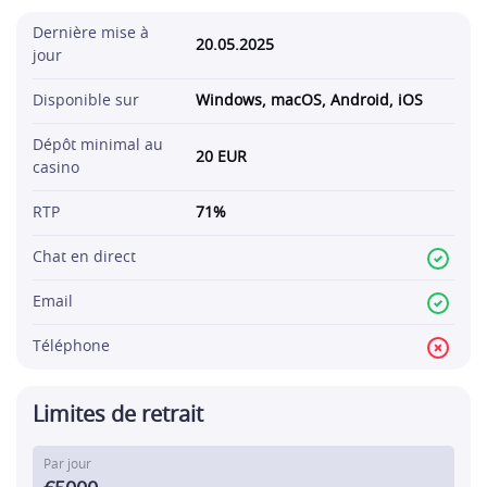
Dernière mise à
20.05.2025
jour
Disponible sur
Windows, macOS, Android, iOS
Dépôt minimal au
20 EUR
casino
RTP
71%
Chat en direct
Email
Téléphone
Limites de retrait
Par jour