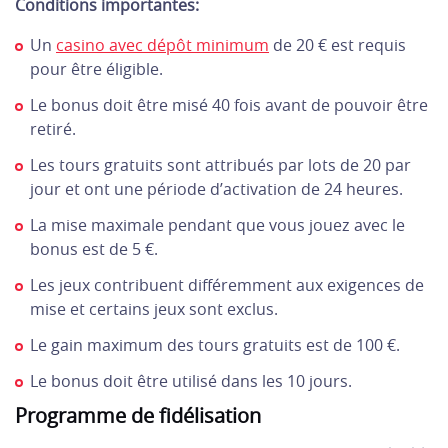
Conditions importantes:
Un
casino avec dépôt minimum
de 20 € est requis
pour être éligible.
Le bonus doit être misé 40 fois avant de pouvoir être
retiré.
Les tours gratuits sont attribués par lots de 20 par
jour et ont une période d’activation de 24 heures.
La mise maximale pendant que vous jouez avec le
bonus est de 5 €.
Les jeux contribuent différemment aux exigences de
mise et certains jeux sont exclus.
Le gain maximum des tours gratuits est de 100 €.
Le bonus doit être utilisé dans les 10 jours.
Programme de fidélisation