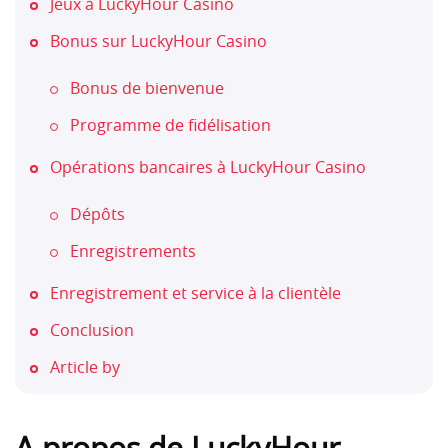
Jeux à LuckyHour Casino
Bonus sur LuckyHour Casino
Bonus de bienvenue
Programme de fidélisation
Opérations bancaires à LuckyHour Casino
Dépôts
Enregistrements
Enregistrement et service à la clientèle
Conclusion
Article by