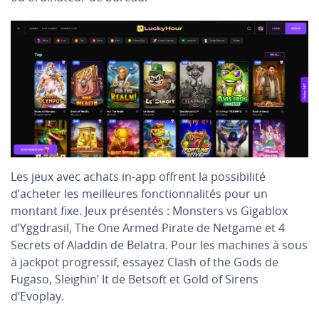
Les jeux avec achats in-app offrent la possibilité
d’acheter les meilleures fonctionnalités pour un
montant fixe. Jeux présentés : Monsters vs Gigablox
d’Yggdrasil, The One Armed Pirate de Netgame et 4
Secrets of Aladdin de Belatra. Pour les machines à sous
à jackpot progressif, essayez Clash of the Gods de
Fugaso, Sleighin’ It de Betsoft et Gold of Sirens
d’Evoplay.