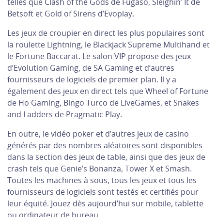
telles que Clash of the Gods de Fugaso, Sleighin’ It de
Betsoft et Gold of Sirens d’Evoplay.
Les jeux de croupier en direct les plus populaires sont
la roulette Lightning, le Blackjack Supreme Multihand et
le Fortune Baccarat. Le salon VIP propose des jeux
d’Evolution Gaming, de SA Gaming et d’autres
fournisseurs de logiciels de premier plan. Il y a
également des jeux en direct tels que Wheel of Fortune
de Ho Gaming, Bingo Turco de LiveGames, et Snakes
and Ladders de Pragmatic Play.
En outre, le vidéo poker et d’autres jeux de casino
générés par des nombres aléatoires sont disponibles
dans la section des jeux de table, ainsi que des jeux de
crash tels que Genie’s Bonanza, Tower X et Smash.
Toutes les machines à sous, tous les jeux et tous les
fournisseurs de logiciels sont testés et certifiés pour
leur équité. Jouez dès aujourd’hui sur mobile, tablette
ou ordinateur de bureau.