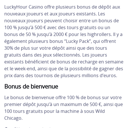
LuckyHour Casino offre plusieurs bonus de dépôt aux
nouveaux joueurs et aux joueurs existants. Les
nouveaux joueurs peuvent choisir entre un bonus de
100 % jusqu’à 500 € avec des tours gratuits ou un
bonus de 50 % jusqu’à 2000 € pour les highrollers. Il y a
également plusieurs bonus “Lucky Pack”, qui offrent
30% de plus sur votre dépôt ainsi que des tours
gratuits dans des jeux sélectionnés. Les joueurs
existants bénéficient de bonus de recharge en semaine
et le week-end, ainsi que de la possibilité de gagner des
prix dans des tournois de plusieurs millions d’euros.
Bonus de bienvenue
Le bonus de bienvenue offre 100 % de bonus sur votre
premier dépôt jusqu’à un maximum de 500 €, ainsi que
100 tours gratuits pour la machine à sous Wild
Chicago.