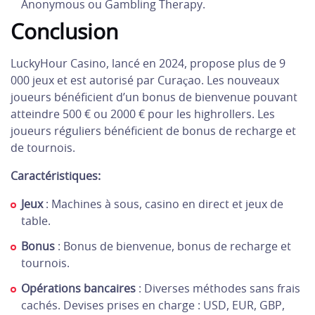
Anonymous ou Gambling Therapy.
Conclusion
LuckyHour Casino, lancé en 2024, propose plus de 9
000 jeux et est autorisé par Curaçao. Les nouveaux
joueurs bénéficient d’un bonus de bienvenue pouvant
atteindre 500 € ou 2000 € pour les highrollers. Les
joueurs réguliers bénéficient de bonus de recharge et
de tournois.
Caractéristiques:
Jeux
: Machines à sous, casino en direct et jeux de
table.
Bonus
: Bonus de bienvenue, bonus de recharge et
tournois.
Opérations bancaires
: Diverses méthodes sans frais
cachés. Devises prises en charge : USD, EUR, GBP,