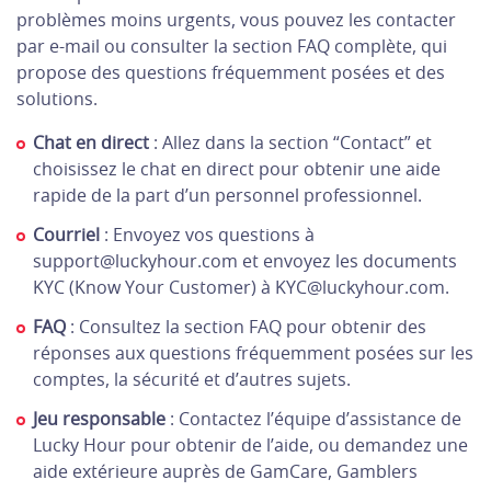
problèmes moins urgents, vous pouvez les contacter
par e-mail ou consulter la section FAQ complète, qui
propose des questions fréquemment posées et des
solutions.
Chat en direct
: Allez dans la section “Contact” et
choisissez le chat en direct pour obtenir une aide
rapide de la part d’un personnel professionnel.
Courriel
: Envoyez vos questions à
support@luckyhour.com
et envoyez les documents
KYC (Know Your Customer) à
KYC@luckyhour.com
.
FAQ
: Consultez la section FAQ pour obtenir des
réponses aux questions fréquemment posées sur les
comptes, la sécurité et d’autres sujets.
Jeu responsable
: Contactez l’équipe d’assistance de
Lucky Hour pour obtenir de l’aide, ou demandez une
aide extérieure auprès de GamCare, Gamblers