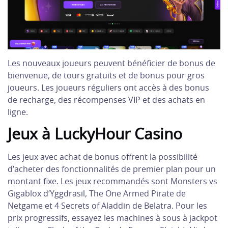
Les nouveaux joueurs peuvent bénéficier de bonus de
bienvenue, de tours gratuits et de bonus pour gros
joueurs. Les joueurs réguliers ont accès à des bonus
de recharge, des récompenses VIP et des achats en
ligne.
Jeux à LuckyHour Casino
Les jeux avec achat de bonus offrent la possibilité
d’acheter des fonctionnalités de premier plan pour un
montant fixe. Les jeux recommandés sont Monsters vs
Gigablox d’Yggdrasil, The One Armed Pirate de
Netgame et 4 Secrets of Aladdin de Belatra. Pour les
prix progressifs, essayez les machines à sous à jackpot