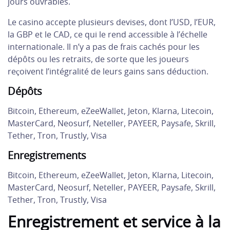
jours ouvrables.
Le casino accepte plusieurs devises, dont l’USD, l’EUR,
la GBP et le CAD, ce qui le rend accessible à l’échelle
internationale. Il n’y a pas de frais cachés pour les
dépôts ou les retraits, de sorte que les joueurs
reçoivent l’intégralité de leurs gains sans déduction.
Dépôts
Bitcoin, Ethereum, eZeeWallet, Jeton, Klarna, Litecoin,
MasterCard, Neosurf, Neteller, PAYEER, Paysafe, Skrill,
Tether, Tron, Trustly, Visa
Enregistrements
Bitcoin, Ethereum, eZeeWallet, Jeton, Klarna, Litecoin,
MasterCard, Neosurf, Neteller, PAYEER, Paysafe, Skrill,
Tether, Tron, Trustly, Visa
Enregistrement et service à la