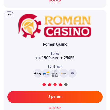
Recensie
15
Roman Casino
Bonus
tot 1500 euro + 250FS
Betalingen
+9
Spelen
Recensie