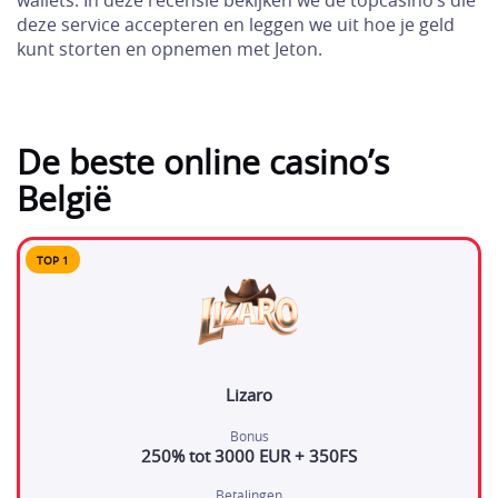
wallets. In deze recensie bekijken we de topcasino’s die
deze service accepteren en leggen we uit hoe je geld
kunt storten en opnemen met Jeton.
De beste online casino’s
België
TOP
1
Lizaro
Bonus
250% tot 3000 EUR + 350FS
Betalingen