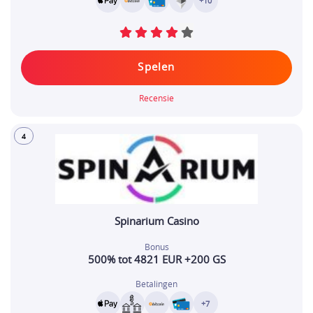
+10
Spelen
Recensie
4
Spinarium Casino
Bonus
500% tot 4821 EUR +200 GS
Betalingen
+7