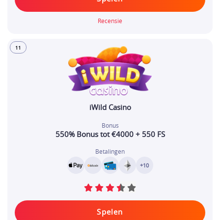
Recensie
11
iWild Casino
Bonus
550% Bonus tot €4000 + 550 FS
Betalingen
+10
Spelen