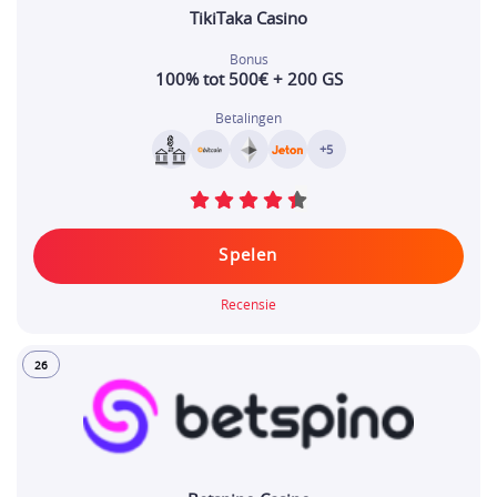
TikiTaka Casino
Bonus
100% tot 500€ + 200 GS
Betalingen
+5
Spelen
Recensie
26