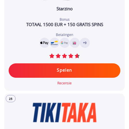
Starzino
Bonus
TOTAAL 1500 EUR + 150 GRATIS SPINS
Betalingen
+9
Spelen
Recensie
25