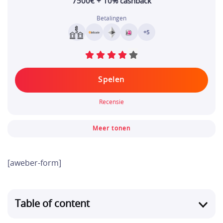
7500€ + 10% cashback
Betalingen
+5
Spelen
Recensie
Meer tonen
[aweber-form]
Table of content