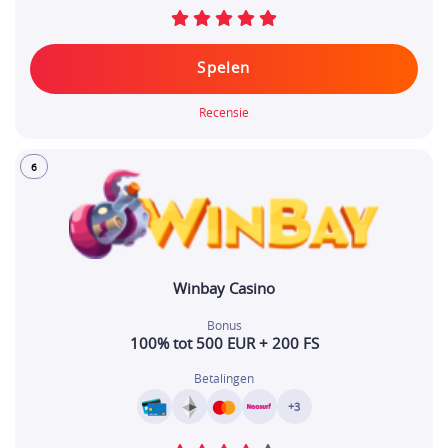
Spelen
Recensie
6
Winbay Casino
Bonus
100% tot 500 EUR + 200 FS
Betalingen
+3