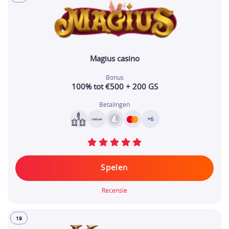
Magius casino
Bonus
100% tot €500 + 200 GS
Betalingen
+6
Spelen
Recensie
19