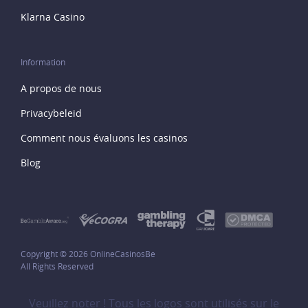
Klarna Casino
Information
A propos de nous
Privacybeleid
Comment nous évaluons les casinos
Blog
Copyright © 2026 OnlineCasinosBe
All Rights Reserved
Veuillez noter ! Tous les logos sont utilisés sur le