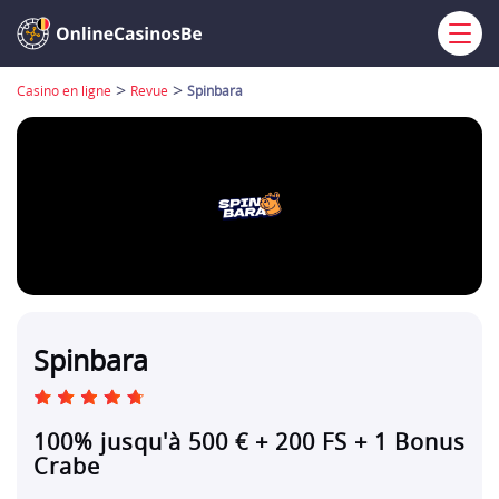
>
>
Casino en ligne
Revue
Spinbara
Spinbara
100% jusqu'à 500 € + 200 FS + 1 Bonus
Crabe