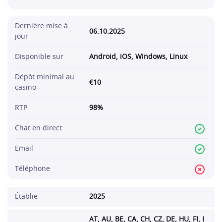
Dernière mise à
06.10.2025
jour
Disponible sur
Android, iOS, Windows, Linux
Dépôt minimal au
€10
casino
RTP
98%
Chat en direct
Email
Téléphone
Établie
2025
AT, AU, BE, CA, CH, CZ, DE, HU, FI, I