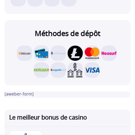
Méthodes de dépôt
[aweber-form]
Le meilleur bonus de casino