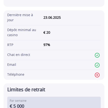
Dernière mise à
23.06.2025
jour
Dépôt minimal au
€ 20
casino
RTP
97%
Chat en direct
Email
Téléphone
Limites de retrait
Par semaine
€ 5 000