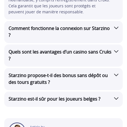
néerlandaise, y compris l’enregistrement dans Cruks.
Cela garantit que les joueurs sont protégés et
peuvent jouer de manière responsable.
Comment fonctionne la connexion sur Starzino
?
Vous vous connectez facilement via le site officiel en
entrant votre adresse e-mail et votre mot de passe.
Quels sont les avantages d’un casino sans Cruks
Assurez-vous que votre compte est vérifié pour
?
accéder à tous les jeux, bonus et retraits.
Un casino sans Cruks permet souvent une inscription
plus rapide et moins de restrictions, mais n’offre pas
Starzino propose-t-il des bonus sans dépôt ou
les protections, les limites et le contrôle que Cruks
des tours gratuits ?
permet pour un jeu responsable. Cela peut entraîner
Oui, Starzino organise régulièrement des promotions
plus de risques pour les joueurs.
avec des bonus sans dépôt et des tours gratuits. Ces
Starzino est-il sûr pour les joueurs belges ?
offres sont généralement temporaires et nécessitent
Starzino possède une licence du Curaçao et utilise
un code bonus. Vérifiez toujours les exigences de
des technologies de sécurité modernes, comme le
mise et le plafond de retrait.
chiffrement SSL. Cela garantit un environnement de
jeu fiable et sécurisé pour les joueurs belges