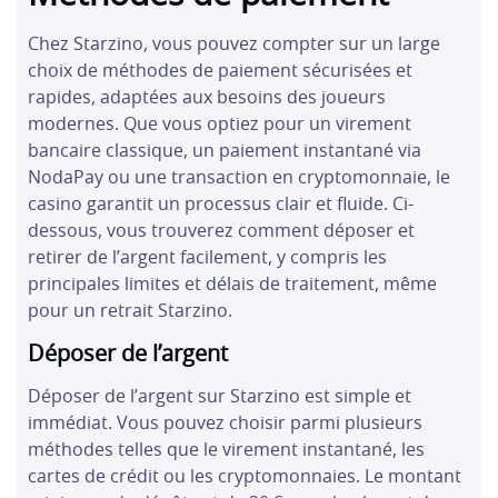
Chez Starzino, vous pouvez compter sur un large
choix de méthodes de paiement sécurisées et
rapides, adaptées aux besoins des joueurs
modernes. Que vous optiez pour un virement
bancaire classique, un paiement instantané via
NodaPay ou une transaction en cryptomonnaie, le
casino garantit un processus clair et fluide. Ci-
dessous, vous trouverez comment déposer et
retirer de l’argent facilement, y compris les
principales limites et délais de traitement, même
pour un retrait Starzino.
Déposer de l’argent
Déposer de l’argent sur Starzino est simple et
immédiat. Vous pouvez choisir parmi plusieurs
méthodes telles que le virement instantané, les
cartes de crédit ou les cryptomonnaies. Le montant