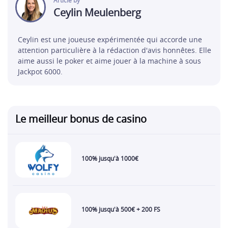
Article by
souhaitant jouer de manière responsable sur un
Ceylin
Meulenberg
casino sans Cruks.
Ceylin est une joueuse expérimentée qui accorde une
attention particulière à la rédaction d'avis honnêtes. Elle
aime aussi le poker et aime jouer à la machine à sous
Jackpot 6000.
Le meilleur bonus de casino
100% jusqu'à 1000€
100% jusqu'à 500€ + 200 FS