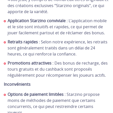
des créations exclusives “Starzino originals”, ce qui
apporte de la variété.
Application Starzino conviviale
: L’application mobile
et le site sont intuitifs et rapides, ce qui permet de
jouer facilement partout et de réclamer des bonus.
Retraits rapides
: Selon notre expérience, les retraits
sont généralement traités dans un délai de 24
heures, ce qui renforce la confiance.
Promotions attractives
: Des bonus de recharge, des
tours gratuits et du cashback sont proposés
régulièrement pour récompenser les joueurs actifs.
Inconvénients
Options de paiement limitées
: Starzino propose
moins de méthodes de paiement que certains
concurrents, ce qui peut restreindre certains
joueurs.