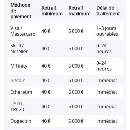
Méthode
Retrait
Retrait
Délai de
de
minimum
maximum
traitement
paiement
Visa /
1–3 jours
40 €
5 000 €
Mastercard
ouvrables
Skrill /
0–24
40 €
5 000 €
Neteller
heures
0–24
MiFinity
40 €
5 000 €
heures
Bitcoin
40 €
5 000 €
Immédiat
Ethereum
40 €
5 000 €
Immédiat
USDT
40 €
5 000 €
Immédiat
TRC20
Dogecoin
40 €
5 000 €
Immédiat