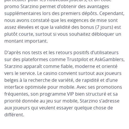
promo Starzino permet d’obtenir des avantages
supplémentaires lors des premiers dépôts. Cependant,
nous avons constaté que les exigences de mise sont
assez élevées et que la validité des bonus (7 jours) est
plutôt courte, surtout si vous souhaitez débloquer un
montant important.
D’après nos tests et les retours positifs d’utilisateurs
sur des plateformes comme Trustpilot et AskGamblers,
Starzino apparaît comme fiable, moderne et orienté
vers le service. Le casino convient surtout aux joueurs
belges à la recherche de variété, de rapidité et d’une
interface optimisée pour mobile. Avec ses promotions
fréquentes, son programme VIP bien structuré et sa
priorité donnée au jeu sur mobile, Starzino s’adresse
aux joueurs qui veulent essayer quelque chose de
différent.