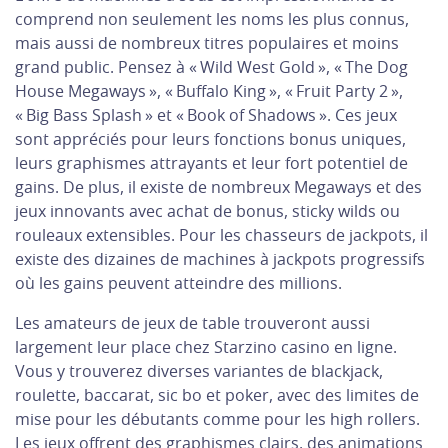
comprend non seulement les noms les plus connus,
mais aussi de nombreux titres populaires et moins
grand public. Pensez à « Wild West Gold », « The Dog
House Megaways », « Buffalo King », « Fruit Party 2 »,
« Big Bass Splash » et « Book of Shadows ». Ces jeux
sont appréciés pour leurs fonctions bonus uniques,
leurs graphismes attrayants et leur fort potentiel de
gains. De plus, il existe de nombreux Megaways et des
jeux innovants avec achat de bonus, sticky wilds ou
rouleaux extensibles. Pour les chasseurs de jackpots, il
existe des dizaines de machines à jackpots progressifs
où les gains peuvent atteindre des millions.
Les amateurs de jeux de table trouveront aussi
largement leur place chez Starzino casino en ligne.
Vous y trouverez diverses variantes de blackjack,
roulette, baccarat, sic bo et poker, avec des limites de
mise pour les débutants comme pour les high rollers.
Les jeux offrent des graphismes clairs, des animations