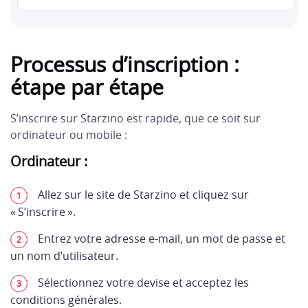
Processus d’inscription :
étape par étape
S’inscrire sur Starzino est rapide, que ce soit sur
ordinateur ou mobile :
Ordinateur :
Allez sur le site de Starzino et cliquez sur
« S’inscrire ».
Entrez votre adresse e-mail, un mot de passe et
un nom d’utilisateur.
Sélectionnez votre devise et acceptez les
conditions générales.