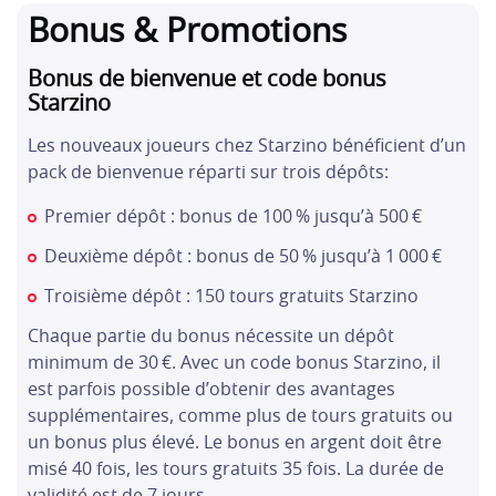
Bonus & Promotions
Bonus de bienvenue et code bonus
Starzino
Les nouveaux joueurs chez Starzino bénéficient d’un
pack de bienvenue réparti sur trois dépôts:
Premier dépôt : bonus de 100 % jusqu’à 500 €
Deuxième dépôt : bonus de 50 % jusqu’à 1 000 €
Troisième dépôt : 150 tours gratuits Starzino
Chaque partie du bonus nécessite un dépôt
minimum de 30 €. Avec un code bonus Starzino, il
est parfois possible d’obtenir des avantages
supplémentaires, comme plus de tours gratuits ou
un bonus plus élevé. Le bonus en argent doit être
misé 40 fois, les tours gratuits 35 fois. La durée de