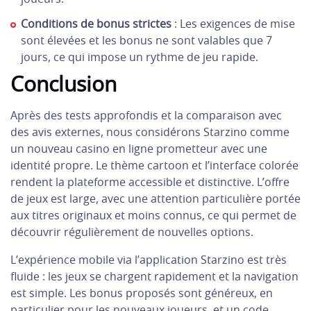
Conditions de bonus strictes
: Les exigences de mise
sont élevées et les bonus ne sont valables que 7
jours, ce qui impose un rythme de jeu rapide.
Conclusion
Après des tests approfondis et la comparaison avec
des avis externes, nous considérons Starzino comme
un nouveau casino en ligne prometteur avec une
identité propre. Le thème cartoon et l’interface colorée
rendent la plateforme accessible et distinctive. L’offre
de jeux est large, avec une attention particulière portée
aux titres originaux et moins connus, ce qui permet de
découvrir régulièrement de nouvelles options.
L’expérience mobile via l’application Starzino est très
fluide : les jeux se chargent rapidement et la navigation
est simple. Les bonus proposés sont généreux, en
particulier pour les nouveaux joueurs, et un code