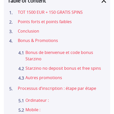
Table of content
TOT 1500 EUR + 150 GRATIS SPINS
Points forts et points faibles
Conclusion
Bonus & Promotions
Bonus de bienvenue et code bonus
Starzino
Starzino no deposit bonus et free spins
Autres promotions
Processus d’inscription : étape par étape
Ordinateur :
Mobile :