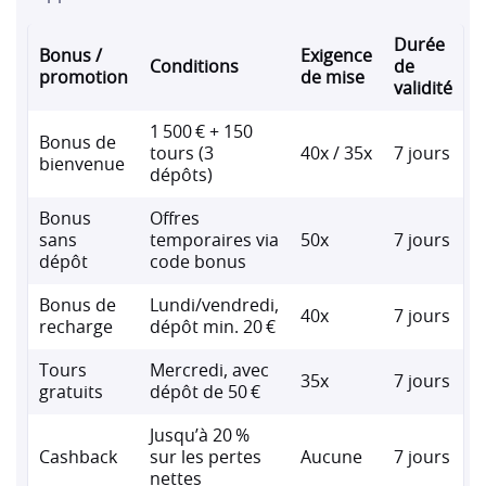
Durée
Bonus /
Exigence
Conditions
de
promotion
de mise
validité
1 500 € + 150
Bonus de
tours (3
40x / 35x
7 jours
bienvenue
dépôts)
Bonus
Offres
sans
temporaires via
50x
7 jours
dépôt
code bonus
Bonus de
Lundi/vendredi,
40x
7 jours
recharge
dépôt min. 20 €
Tours
Mercredi, avec
35x
7 jours
gratuits
dépôt de 50 €
Jusqu’à 20 %
Cashback
sur les pertes
Aucune
7 jours
nettes