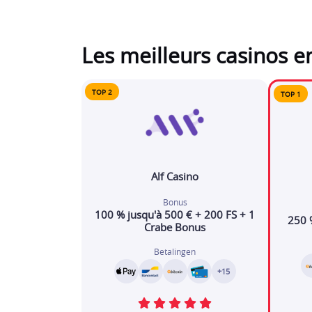
Les meilleurs casinos e
TOP
2
TOP
1
Alf Casino
Bonus
100 % jusqu'à 500 € + 200 FS + 1
250 
Crabe Bonus
Betalingen
+15