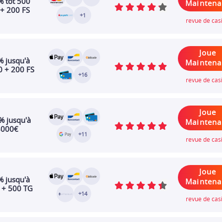
 tot 500
Maintena
+ 200 FS
+1
revue de cas
Joue
 jusqu'à
Maintena
 + 200 FS
+16
revue de cas
Joue
% jusqu'à
Maintena
8000€
+11
revue de cas
Joue
 jusqu'à
Maintena
 + 500 TG
+14
revue de cas