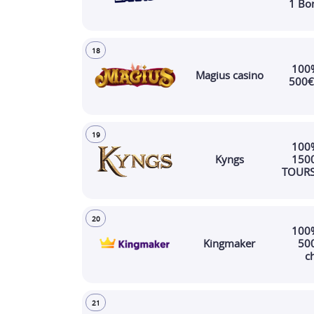
1 Bo
18
100%
Magius casino
500€
19
100%
Kyngs
1500
TOURS
20
100%
Kingmaker
500
c
21