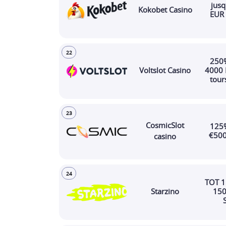
jusq
Kokobet Casino
EUR 
22
250%
Voltslot Casino
4000 
tour
23
CosmicSlot
125%
€500
casino
24
TOT 1
Starzino
150