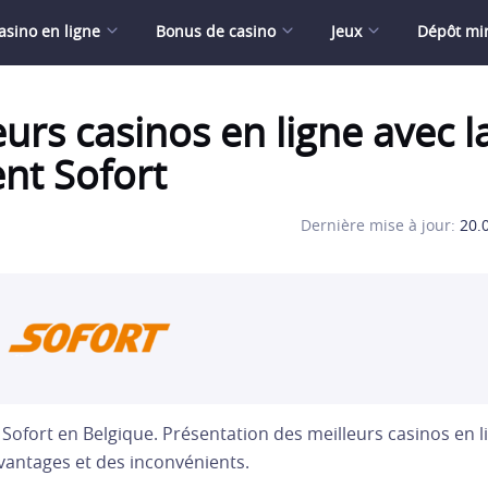
asino en ligne
Bonus de casino
Jeux
Dépôt m
eurs casinos en ligne avec l
nt Sofort
Dernière mise à jour:
20.
ofort en Belgique. Présentation des meilleurs casinos en l
avantages et des inconvénients.