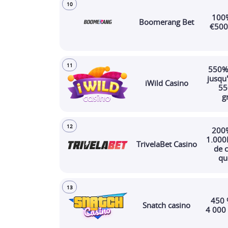
10
100%
Boomerang Bet
€500
11
550%
jusqu
iWild Casino
55
g
12
200%
1.000
TrivelaBet Casino
de 
qu
13
450 
Snatch casino
4 000 