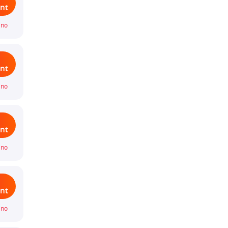
nt
ino
nt
ino
nt
ino
nt
ino