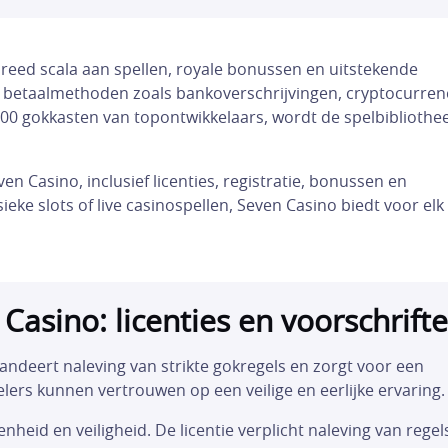
breed scala aan spellen, royale bonussen en uitstekende
re betaalmethoden zoals bankoverschrijvingen, cryptocurren
500 gokkasten van topontwikkelaars, wordt de spelbibliothe
n Casino, inclusief licenties, registratie, bonussen en
eke slots of live casinospellen, Seven Casino biedt voor elk
 Casino: licenties en voorschrift
andeert naleving van strikte gokregels en zorgt voor een
lers kunnen vertrouwen op een veilige en eerlijke ervaring.
nheid en veiligheid. De licentie verplicht naleving van regel