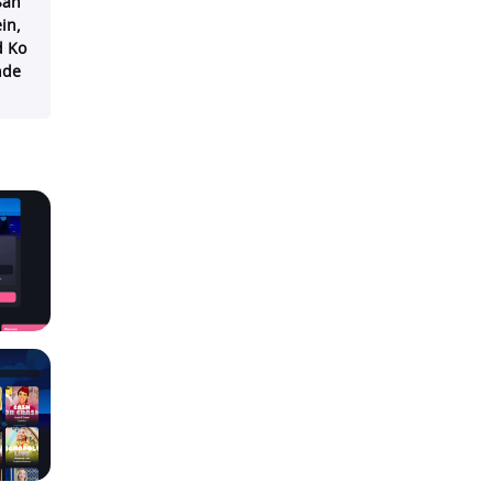
San
in,
d Ko
nde