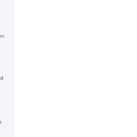
en
rd
e