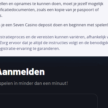
llen en opnames te kunnen doen, moet je jezelf mogelijk
ificatiedocumenten, zoals een kopie van je paspoort of
s.
un je een Seven Casino deposit doen en beginnen met spelen
stratieproces en de vereisten kunnen variëren, afhankelijk 
Zorg ervoor dat je altijd de instructies volgt en de benodigd
istratie-ervaring te garanderen.