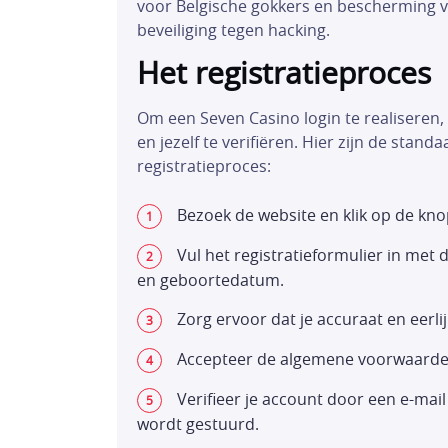
voor Belgische gokkers en bescherming va
beveiliging tegen hacking.
Het registratieproces
Om een Seven Casino login te realiseren
en jezelf te verifiëren. Hier zijn de stan
registratieproces:
Bezoek de website en klik op de knop
Vul het registratieformulier in met
en geboortedatum.
Zorg ervoor dat je accuraat en eerli
Accepteer de algemene voorwaarden 
Verifieer je account door een e-mail
wordt gestuurd.