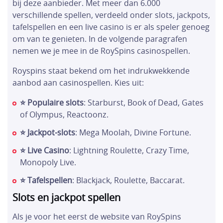
bij deze aanbieder. Met meer dan 6.000
verschillende spellen, verdeeld onder slots, jackpots,
tafelspellen en een live casino is er als speler genoeg
om van te genieten. In de volgende paragrafen
nemen we je mee in de RoySpins casinospellen.
Royspins staat bekend om het indrukwekkende
aanbod aan casinospellen. Kies uit:
⭐ Populaire slots
: Starburst, Book of Dead, Gates
of Olympus, Reactoonz.
⭐ Jackpot-slots
: Mega Moolah, Divine Fortune.
⭐ Live Casino
: Lightning Roulette, Crazy Time,
Monopoly Live.
⭐ Tafelspellen
: Blackjack, Roulette, Baccarat.
Slots en jackpot spellen
Als je voor het eerst de website van RoySpins