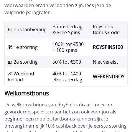
voorwaarden eraan verbonden zijn, lees je in de
volgende paragrafen.
Bonusbedrag
Royspins
Bonusaanbieding
& Free Spins
Bonus Code
100% tot €500
🎁 1e storting
ROYSPINS100
+ 100 spins
🎀 2e storting
50% tot €300
Niet vereist
🎉 Weekend
40% tot €400
WEEKENDROY
Reload
elke zaterdag
Welkomstbonus
De welkomstbonus van RoySpins draait meer op
gevorderde spelers, maar het zou ook voor jou als
beginner een mooie startbonus kunnen zijn. Je
ontvangt namelijk 10% cashback over je eerste storting