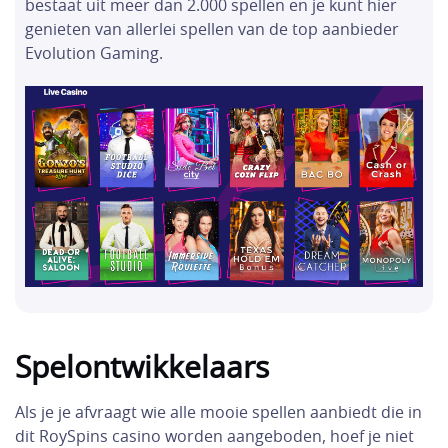
bestaat uit meer dan 2.000 spellen en je kunt hier
genieten van allerlei spellen van de top aanbieder
Evolution Gaming.
Spelontwikkelaars
Als je je afvraagt wie alle mooie spellen aanbiedt die in
dit RoySpins casino worden aangeboden, hoef je niet