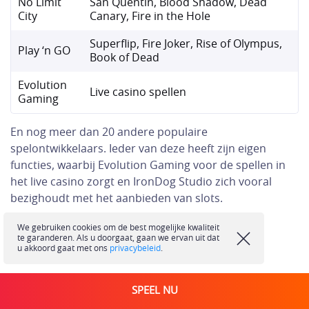
No Limit
San Quentin, Blood Shadow, Dead
City
Canary, Fire in the Hole
Superflip, Fire Joker, Rise of Olympus,
Play ‘n GO
Book of Dead
Evolution
Live casino spellen
Gaming
En nog meer dan 20 andere populaire
spelontwikkelaars. Ieder van deze heeft zijn eigen
functies, waarbij Evolution Gaming voor de spellen in
het live casino zorgt en IronDog Studio zich vooral
bezighoudt met het aanbieden van slots.
Royspins Casino mobiel
We gebruiken cookies om de best mogelijke kwaliteit
te garanderen. Als u doorgaat, gaan we ervan uit dat
spelen
u akkoord gaat met ons
privacybeleid
.
Deze aanbieder is een goede keuze voor de speler die
SPEEL NU
waarde hecht aan het bereikbaar zijn vanaf een mobiel