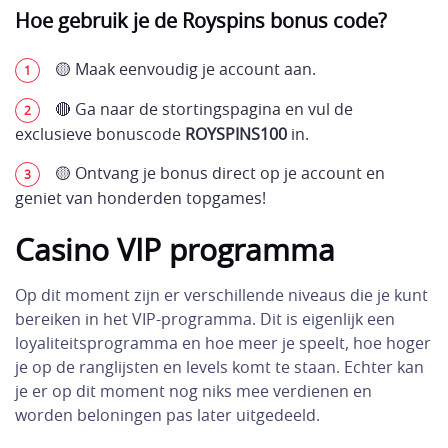
Hoe gebruik je de Royspins bonus code?
🟡 Maak eenvoudig je account aan.
🔴 Ga naar de stortingspagina en vul de
exclusieve bonuscode
ROYSPINS100
in.
🟡 Ontvang je bonus direct op je account en
geniet van honderden topgames!
Casino VIP programma
Op dit moment zijn er verschillende niveaus die je kunt
bereiken in het VIP-programma. Dit is eigenlijk een
loyaliteitsprogramma en hoe meer je speelt, hoe hoger
je op de ranglijsten en levels komt te staan. Echter kan
je er op dit moment nog niks mee verdienen en
worden beloningen pas later uitgedeeld.