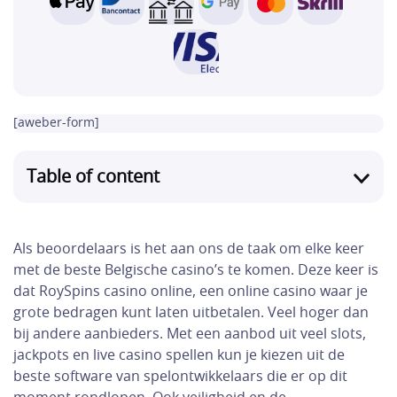
[aweber-form]
Table of content
Als beoordelaars is het aan ons de taak om elke keer
met de beste Belgische casino’s te komen. Deze keer is
dat RoySpins casino online, een online casino waar je
grote bedragen kunt laten uitbetalen. Veel hoger dan
bij andere aanbieders. Met een aanbod uit veel slots,
jackpots en live casino spellen kun je kiezen uit de
beste software van spelontwikkelaars die er op dit