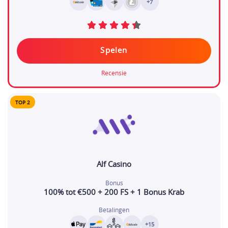
+7
Spelen
Recensie
TOP
2
Alf Casino
Bonus
100% tot €500 + 200 FS + 1 Bonus Krab
Betalingen
+15