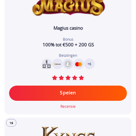
Magius casino
Bonus
100% tot €500 + 200 GS
Betalingen
+6
Spelen
Recensie
19