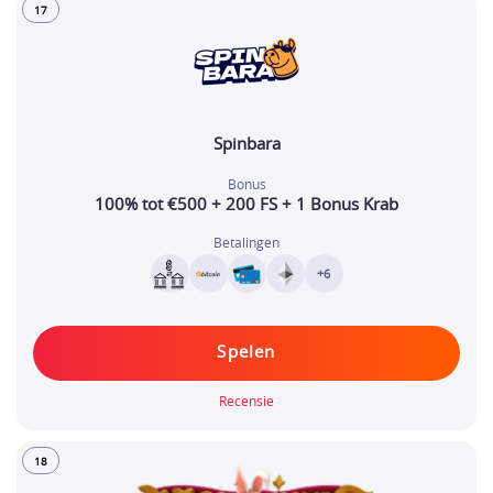
17
Spinbara
Bonus
100% tot €500 + 200 FS + 1 Bonus Krab
Betalingen
+6
Spelen
Recensie
18