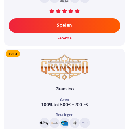
Spelen
Recensie
TOP
3
Gransino
Bonus
100% tot 500€ +200 FS
Betalingen
+10