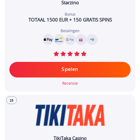
Starzino
Bonus
TOTAAL 1500 EUR + 150 GRATIS SPINS
Betalingen
+9
Spelen
Recensie
25
TikiTaka Casino