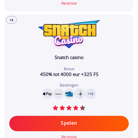
Recensie
13
Snatch casino
Bonus
450% tot 4000 eur +325 FS
Betalingen
+16
Spelen
Recensie