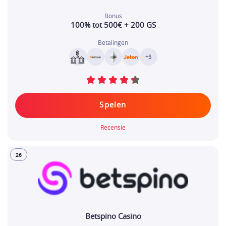
Bonus
100% tot 500€ + 200 GS
Betalingen
+5
Spelen
Recensie
26
Betspino Casino