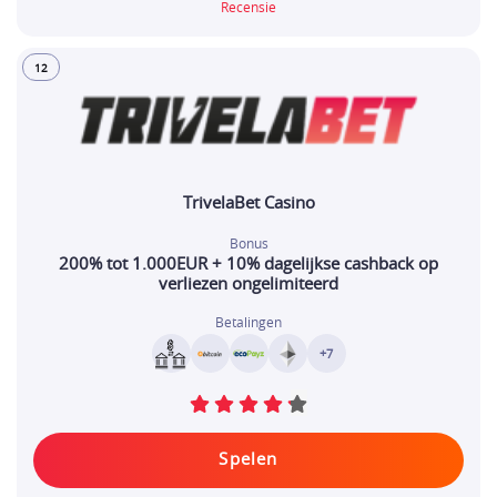
Recensie
12
TrivelaBet Casino
Bonus
200% tot 1.000EUR + 10% dagelijkse cashback op
verliezen ongelimiteerd
Betalingen
+7
Spelen