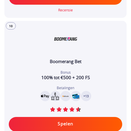
Recensie
10
Boomerang Bet
Bonus
100% tot €500 + 200 FS
Betalingen
+13
Spelen