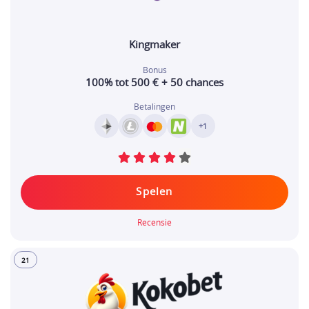
Kingmaker
Bonus
100% tot 500 € + 50 chances
Betalingen
+1
Spelen
Recensie
21