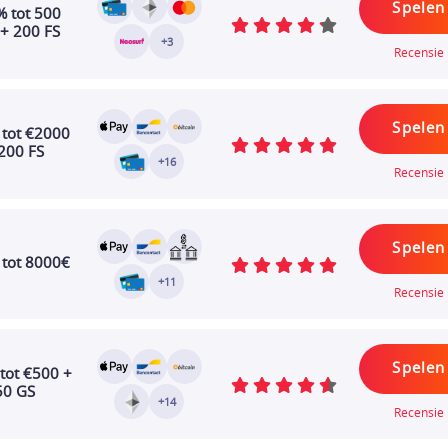
Spelen
 tot 500
+ 200 FS
+3
Recensie
Spelen
tot €2000
200 FS
+16
Recensie
Spelen
tot 8000€
+11
Recensie
Spelen
tot €500 +
50 GS
+14
Recensie