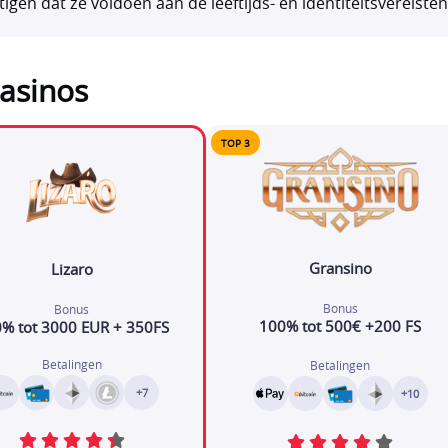
igen dat ze voldoen aan de leeftijds- en identiteitsvereisten
Casinos
TOP
3
Gransino
Lizaro
Bonus
Bonus
100% tot 500€ +200 FS
% tot 3000 EUR + 350FS
Betalingen
Betalingen
+7
+10