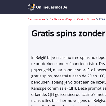
>
>
Casino online
De Beste no Deposit Casino Bonus
Free 
Gratis spins zonder
In België blijven casino free spins no de
te ontdekken zonder financieel risico. De
prijzengeld, maar zonder vooraf te hoeven
gratis spins, meestal tussen de 20 en 100, 
behouden, zolang je voldoet aan de inzet
Kansspelcommissie (CJH). Deze promoties
erkende, CJH-gelicentieerde casino’s met e
transacties beschermd volgens de Belgisch