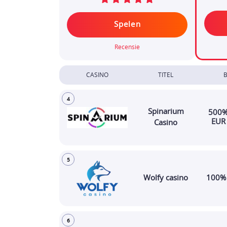
Spelen
Recensie
CASINO
TITEL
4
Spinarium
500%
EUR
Casino
5
Wolfy casino
100% 
6