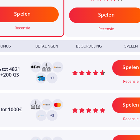
Spelen
Spelen
Recensie
Recensie
BONUS
BETALINGEN
BEOORDELING
SPELEN
Spelen
 tot 4821
 +200 GS
+7
Recensie
Spelen
tot 1000€
+3
Recensie