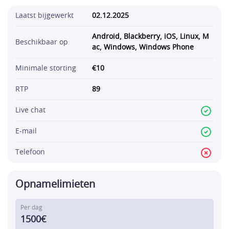
Laatst bijgewerkt
02.12.2025
Android, Blackberry, iOS, Linux, M
Beschikbaar op
ac, Windows, Windows Phone
Minimale storting
€10
RTP
89
Live chat
E-mail
Telefoon
Opnamelimieten
Per dag
1500€