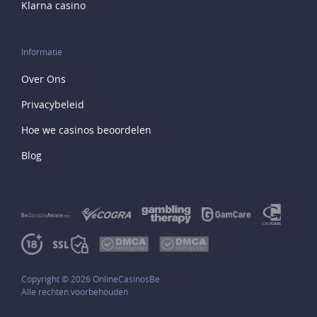
Klarna casino
Informatie
Over Ons
Privacybeleid
Hoe we casinos beoordelen
Blog
Copyright © 2026 OnlineCasinosBe
Alle rechten voorbehouden