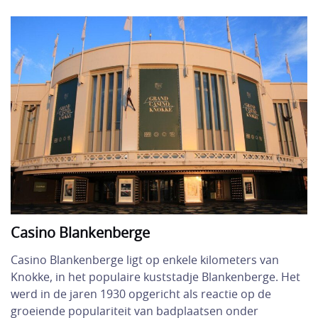
Casino Blankenberge
Casino Blankenberge ligt op enkele kilometers van
Knokke, in het populaire kuststadje Blankenberge. Het
werd in de jaren 1930 opgericht als reactie op de
groeiende populariteit van badplaatsen onder