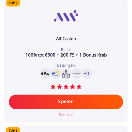
TOP
2
Alf Casino
Bonus
100% tot €500 + 200 FS + 1 Bonus Krab
Betalingen
+15
Spelen
Recensie
TOP
3