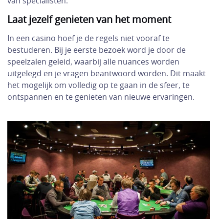
van specialisten.
Laat jezelf genieten van het moment
In een casino hoef je de regels niet vooraf te
bestuderen. Bij je eerste bezoek word je door de
speelzalen geleid, waarbij alle nuances worden
uitgelegd en je vragen beantwoord worden. Dit maakt
het mogelijk om volledig op te gaan in de sfeer, te
ontspannen en te genieten van nieuwe ervaringen.