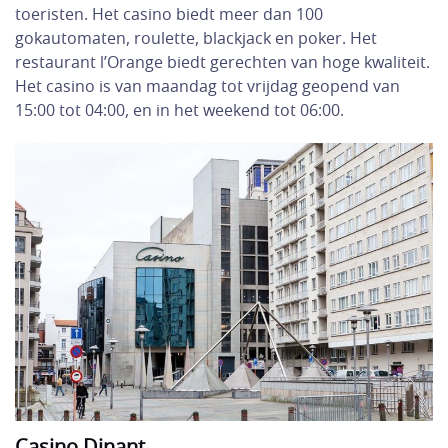
toeristen. Het casino biedt meer dan 100
gokautomaten, roulette, blackjack en poker. Het
restaurant l’Orange biedt gerechten van hoge kwaliteit.
Het casino is van maandag tot vrijdag geopend van
15:00 tot 04:00, en in het weekend tot 06:00.
Casino Dinant