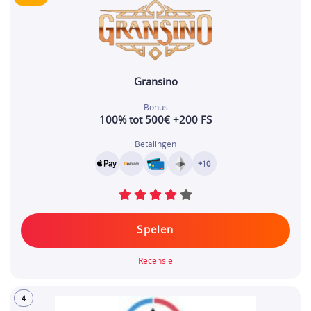
Gransino
Bonus
100% tot 500€ +200 FS
Betalingen
+10
Spelen
Recensie
4