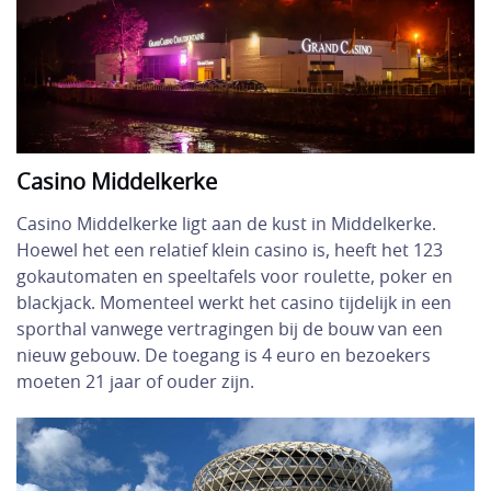
Casino Middelkerke
Casino Middelkerke ligt aan de kust in Middelkerke.
Hoewel het een relatief klein casino is, heeft het 123
gokautomaten en speeltafels voor roulette, poker en
blackjack. Momenteel werkt het casino tijdelijk in een
sporthal vanwege vertragingen bij de bouw van een
nieuw gebouw. De toegang is 4 euro en bezoekers
moeten 21 jaar of ouder zijn.