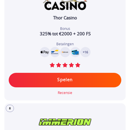
Thor Casino
Bonus
325% tot €2000 + 200 FS
Betalingen
+16
Spelen
Recensie
8