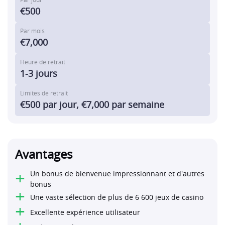
Par jour
€500
Par mois
€7,000
Heure de retrait
1-3 jours
Limites de retrait
€500 par jour, €7,000 par semaine
Avantages
+
Un bonus de bienvenue impressionnant et d'autres
bonus
+
Une vaste sélection de plus de 6 600 jeux de casino
+
Excellente expérience utilisateur