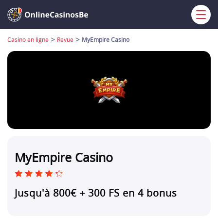
>
>
Casino en ligne
Revue
MyEmpire Casino
MyEmpire Casino
Jusqu'à 800€ + 300 FS en 4 bonus