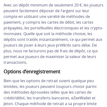
Avec un dépôt minimum de seulement 20 €, les joueurs
peuvent facilement déposer de l’argent sur leur
compte en utilisant une variété de méthodes de
paiement, y compris les cartes de débit, les cartes
prépayées, les portefeuilles électroniques et les crypto-
monnaies. Quelle que soit la méthode choisie, les
dépôts sont traités instantanément, ce qui permet aux
joueurs de jouer à leurs jeux préférés sans délai. De
plus, nous ne facturons pas de frais de dépôt, ce qui
permet aux joueurs de maximiser la valeur de leurs
transactions.
Options d’enregistrement
Bien que les options de retrait soient quelque peu
limitées, les joueurs peuvent toujours choisir parmi
des méthodes éprouvées telles que les cartes de
crédit/débit, les transferts bancaires, eZeeWallet et
Jeton. Chaque méthode de retrait a sa propre limite