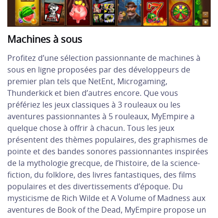
Machines à sous
Profitez d’une sélection passionnante de machines à
sous en ligne proposées par des développeurs de
premier plan tels que NetEnt, Microgaming,
Thunderkick et bien d’autres encore. Que vous
préfériez les jeux classiques à 3 rouleaux ou les
aventures passionnantes à 5 rouleaux, MyEmpire a
quelque chose à offrir à chacun. Tous les jeux
présentent des thèmes populaires, des graphismes de
pointe et des bandes sonores passionnantes inspirées
de la mythologie grecque, de l’histoire, de la science-
fiction, du folklore, des livres fantastiques, des films
populaires et des divertissements d’époque. Du
mysticisme de Rich Wilde et A Volume of Madness aux
aventures de Book of the Dead, MyEmpire propose un