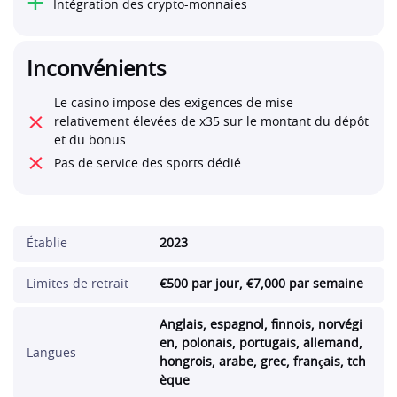
+
Intégration des crypto-monnaies
Inconvénients
Le casino impose des exigences de mise
⨯
relativement élevées de x35 sur le montant du dépôt
et du bonus
⨯
Pas de service des sports dédié
Établie
2023
Limites de retrait
€500 par jour, €7,000 par semaine
Anglais, espagnol, finnois, norvégi
en, polonais, portugais, allemand,
Langues
hongrois, arabe, grec, français, tch
èque