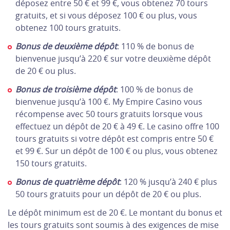
déposez entre 50 € et 99 €, vous obtenez 70 tours
gratuits, et si vous déposez 100 € ou plus, vous
obtenez 100 tours gratuits.
Bonus de deuxième dépôt
: 110 % de bonus de
bienvenue jusqu’à 220 € sur votre deuxième dépôt
de 20 € ou plus.
Bonus de troisième dépôt
: 100 % de bonus de
bienvenue jusqu’à 100 €. My Empire Casino vous
récompense avec 50 tours gratuits lorsque vous
effectuez un dépôt de 20 € à 49 €. Le casino offre 100
tours gratuits si votre dépôt est compris entre 50 €
et 99 €. Sur un dépôt de 100 € ou plus, vous obtenez
150 tours gratuits.
Bonus de quatrième dépôt
: 120 % jusqu’à 240 € plus
50 tours gratuits pour un dépôt de 20 € ou plus.
Le dépôt minimum est de 20 €. Le montant du bonus et
les tours gratuits sont soumis à des exigences de mise