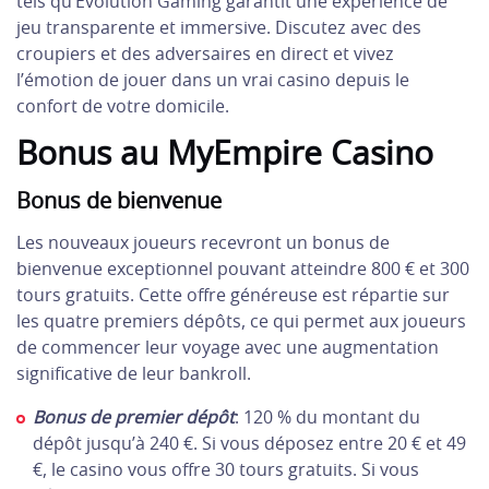
tels qu’Evolution Gaming garantit une expérience de
jeu transparente et immersive. Discutez avec des
croupiers et des adversaires en direct et vivez
l’émotion de jouer dans un vrai casino depuis le
confort de votre domicile.
Bonus au MyEmpire Casino
Bonus de bienvenue
Les nouveaux joueurs recevront un bonus de
bienvenue exceptionnel pouvant atteindre 800 € et 300
tours gratuits. Cette offre généreuse est répartie sur
les quatre premiers dépôts, ce qui permet aux joueurs
de commencer leur voyage avec une augmentation
significative de leur bankroll.
Bonus de premier dépôt
: 120 % du montant du
dépôt jusqu’à 240 €. Si vous déposez entre 20 € et 49
€, le casino vous offre 30 tours gratuits. Si vous