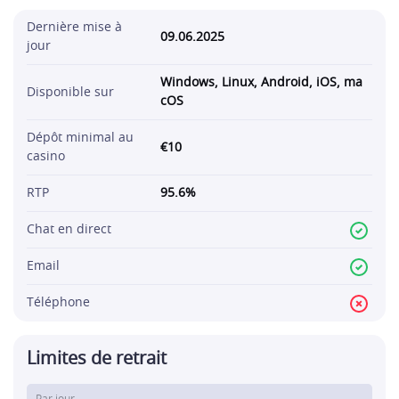
Dernière mise à
09.06.2025
jour
Windows, Linux, Android, iOS, ma
Disponible sur
cOS
Dépôt minimal au
€10
casino
RTP
95.6%
Chat en direct
Email
Téléphone
Limites de retrait