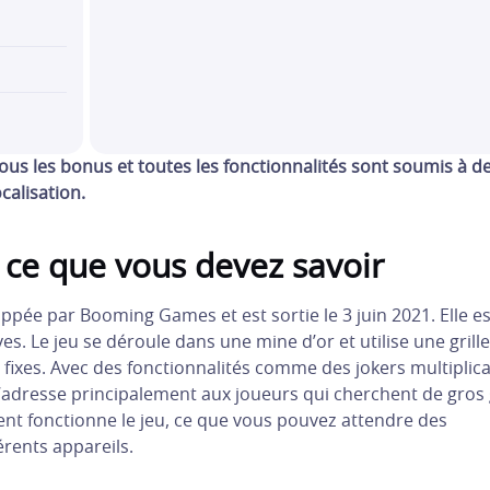
ous les bonus et toutes les fonctionnalités sont soumis à d
ocalisation.
 ce que vous devez savoir
pée par Booming Games et est sortie le 3 juin 2021. Elle es
s. Le jeu se déroule dans une mine d’or et utilise une grille
 fixes. Avec des fonctionnalités comme des jokers multiplic
 s’adresse principalement aux joueurs qui cherchent de gros 
t fonctionne le jeu, ce que vous pouvez attendre des
érents appareils.