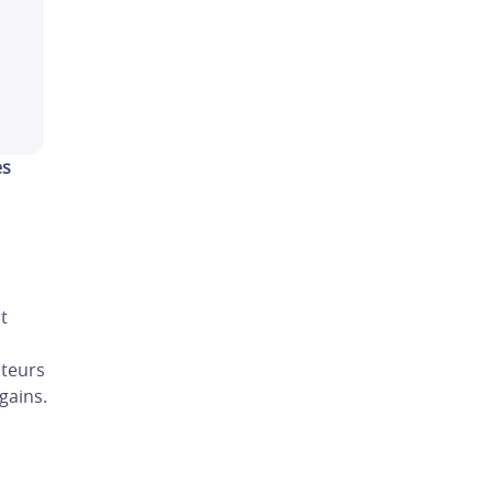
es
t
ateurs
gains.