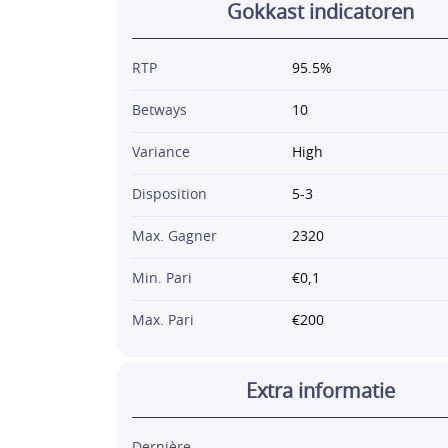
Gokkast indicatoren
RTP
95.5%
Betways
10
Variance
High
Disposition
5-3
Max. Gagner
2320
Min. Pari
€0,1
Max. Pari
€200
Extra informatie