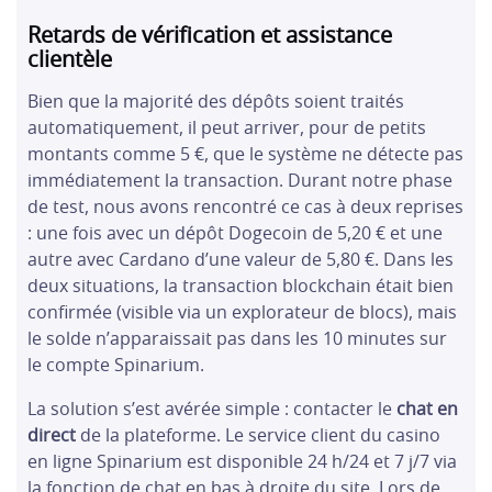
Retards de vérification et assistance
clientèle
Bien que la majorité des dépôts soient traités
automatiquement, il peut arriver, pour de petits
montants comme 5 €, que le système ne détecte pas
immédiatement la transaction. Durant notre phase
de test, nous avons rencontré ce cas à deux reprises
: une fois avec un dépôt Dogecoin de 5,20 € et une
autre avec Cardano d’une valeur de 5,80 €. Dans les
deux situations, la transaction blockchain était bien
confirmée (visible via un explorateur de blocs), mais
le solde n’apparaissait pas dans les 10 minutes sur
le compte Spinarium.
La solution s’est avérée simple : contacter le
chat en
direct
de la plateforme. Le service client du casino
en ligne Spinarium est disponible 24 h/24 et 7 j/7 via
la fonction de chat en bas à droite du site. Lors de