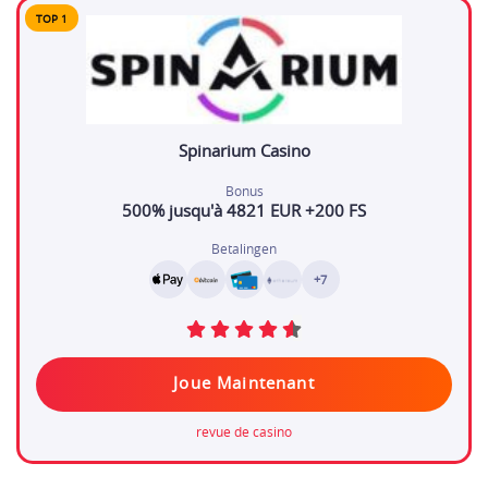
TOP
1
Spinarium Casino
Bonus
500% jusqu'à 4821 EUR +200 FS
Betalingen
+7
Joue Maintenant
revue de casino