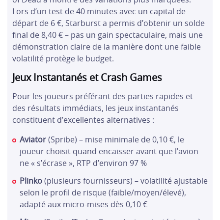
of Dead a montré des variations plus marquées.
Lors d’un test de 40 minutes avec un capital de
départ de 6 €, Starburst a permis d’obtenir un solde
final de 8,40 € – pas un gain spectaculaire, mais une
démonstration claire de la manière dont une faible
volatilité protège le budget.
Jeux Instantanés et Crash Games
Pour les joueurs préférant des parties rapides et
des résultats immédiats, les jeux instantanés
constituent d’excellentes alternatives :
Aviator
(Spribe) – mise minimale de 0,10 €, le
joueur choisit quand encaisser avant que l’avion
ne « s’écrase », RTP d’environ 97 %
Plinko
(plusieurs fournisseurs) – volatilité ajustable
selon le profil de risque (faible/moyen/élevé),
adapté aux micro-mises dès 0,10 €