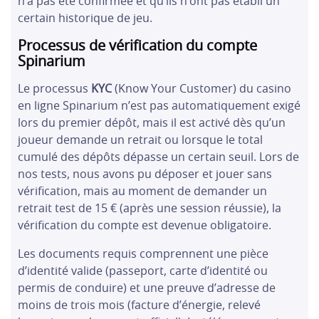
n’a pas été confirmée et qu’ils n’ont pas établi un
certain historique de jeu.
Processus de vérification du compte
Spinarium
Le processus
KYC
(Know Your Customer) du casino
en ligne Spinarium n’est pas automatiquement exigé
lors du premier dépôt, mais il est activé dès qu’un
joueur demande un retrait ou lorsque le total
cumulé des dépôts dépasse un certain seuil. Lors de
nos tests, nous avons pu déposer et jouer sans
vérification, mais au moment de demander un
retrait test de 15 € (après une session réussie), la
vérification du compte est devenue obligatoire.
Les documents requis comprennent une pièce
d’identité valide (passeport, carte d’identité ou
permis de conduire) et une preuve d’adresse de
moins de trois mois (facture d’énergie, relevé