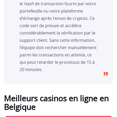
le
hash
de transaction fourni par votre
portefeuille ou votre plateforme
d’échange après l’envoi de cryptos. Ce
code sert de preuve et accélère
considérablement la vérification par le
support client. Sans cette information,
l’équipe doit rechercher manuellement
parmi les transactions en attente, ce
qui peut retarder le processus de 15 à
20 minutes.
Meilleurs casinos en ligne en
Belgique