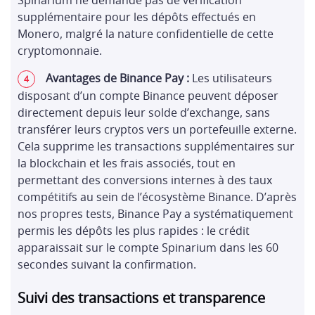
Spinarium ne demande pas de vérification
supplémentaire pour les dépôts effectués en
Monero, malgré la nature confidentielle de cette
cryptomonnaie.
Avantages de Binance Pay :
Les utilisateurs
disposant d’un compte Binance peuvent déposer
directement depuis leur solde d’exchange, sans
transférer leurs cryptos vers un portefeuille externe.
Cela supprime les transactions supplémentaires sur
la blockchain et les frais associés, tout en
permettant des conversions internes à des taux
compétitifs au sein de l’écosystème Binance. D’après
nos propres tests, Binance Pay a systématiquement
permis les dépôts les plus rapides : le crédit
apparaissait sur le compte Spinarium dans les 60
secondes suivant la confirmation.
Suivi des transactions et transparence