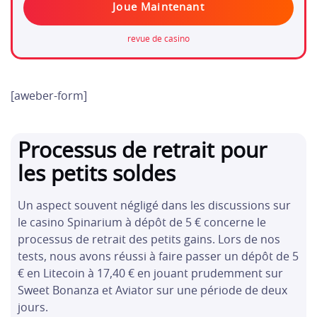
Joue Maintenant
revue de casino
[aweber-form]
Processus de retrait pour
les petits soldes
Un aspect souvent négligé dans les discussions sur
le casino Spinarium à dépôt de 5 € concerne le
processus de retrait des petits gains. Lors de nos
tests, nous avons réussi à faire passer un dépôt de 5
€ en Litecoin à 17,40 € en jouant prudemment sur
Sweet Bonanza et Aviator sur une période de deux
jours.