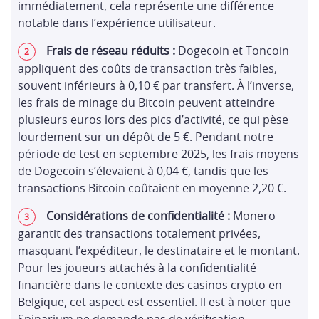
immédiatement, cela représente une différence
notable dans l’expérience utilisateur.
Frais de réseau réduits :
Dogecoin et Toncoin
appliquent des coûts de transaction très faibles,
souvent inférieurs à 0,10 € par transfert. À l’inverse,
les frais de minage du Bitcoin peuvent atteindre
plusieurs euros lors des pics d’activité, ce qui pèse
lourdement sur un dépôt de 5 €. Pendant notre
période de test en septembre 2025, les frais moyens
de Dogecoin s’élevaient à 0,04 €, tandis que les
transactions Bitcoin coûtaient en moyenne 2,20 €.
Considérations de confidentialité :
Monero
garantit des transactions totalement privées,
masquant l’expéditeur, le destinataire et le montant.
Pour les joueurs attachés à la confidentialité
financière dans le contexte des casinos crypto en
Belgique, cet aspect est essentiel. Il est à noter que