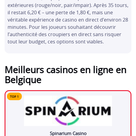
extérieures (rouge/noir, pair/impair). Après 35 tours,
il restait 6,20 € – une perte de 1,80 €, mais une
véritable expérience de casino en direct d’environ 28
minutes. Pour les joueurs souhaitant découvrir
l’authenticité des croupiers en direct sans risquer
tout leur budget, ces options sont viables.
Meilleurs casinos en ligne en
Belgique
TOP
1
Spinarium Casino