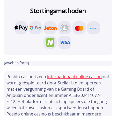
Stortingsmethoden
[aweber-form]
Posido casino is een
internationaal online casino
dat
wordt geëxploiteerd door Stellar Ltd en opereert
met een vergunning van de Gaming Board of
Anjouan onder licentienummer ALSI-202411077-
FL12. Het platform richt zich op spelers die toegang
willen tot zowel casino als sportweddenschappen.
Posido online casino is beschikbaar in meerdere