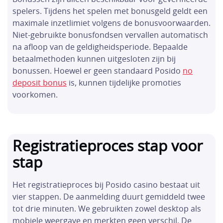
spelers. Tijdens het spelen met bonusgeld geldt een
maximale inzetlimiet volgens de bonusvoorwaarden.
Niet-gebruikte bonusfondsen vervallen automatisch
na afloop van de geldigheidsperiode. Bepaalde
betaalmethoden kunnen uitgesloten zijn bij
bonussen. Hoewel er geen standaard Posido
no
deposit bonus
is, kunnen tijdelijke promoties
voorkomen.
Registratieproces stap voor
stap
Het registratieproces bij Posido casino bestaat uit
vier stappen. De aanmelding duurt gemiddeld twee
tot drie minuten. We gebruikten zowel desktop als
mobiele weergave en merkten geen verschil. De