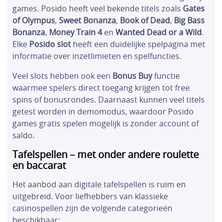
games. Posido heeft veel bekende titels zoals
Gates
of Olympus
,
Sweet Bonanza
,
Book of Dead
,
Big Bass
Bonanza
,
Money Train 4
en
Wanted Dead or a Wild
.
Elke
Posido slot
heeft een duidelijke spelpagina met
informatie over inzetlimieten en spelfuncties.
Veel slots hebben ook een
Bonus Buy
functie
waarmee spelers direct toegang krijgen tot free
spins of bonusrondes. Daarnaast kunnen veel titels
getest worden in demomodus, waardoor Posido
games gratis spelen mogelijk is zonder account of
saldo.
Tafelspellen – met onder andere roulette
en baccarat
Het aanbod aan digitale tafelspellen is ruim en
uitgebreid. Voor liefhebbers van klassieke
casinospellen zijn de volgende categorieën
beschikbaar: