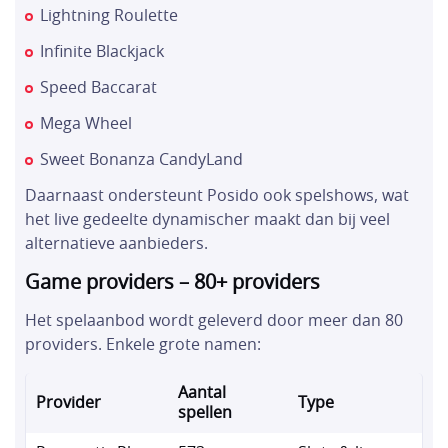
Lightning Roulette
Infinite Blackjack
Speed Baccarat
Mega Wheel
Sweet Bonanza CandyLand
Daarnaast ondersteunt Posido ook spelshows, wat
het live gedeelte dynamischer maakt dan bij veel
alternatieve aanbieders.
Game providers – 80+ providers
Het spelaanbod wordt geleverd door meer dan 80
providers. Enkele grote namen:
Aantal
Provider
Type
spellen