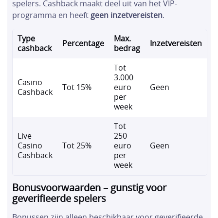
spelers. Cashback maakt deel uit van het VIP-
programma en heeft
geen inzetvereisten
.
Type
Max.
Percentage
Inzetvereisten
cashback
bedrag
Tot
3.000
Casino
Tot 15%
euro
Geen
Cashback
per
week
Tot
Live
250
Casino
Tot 25%
euro
Geen
Cashback
per
week
Bonusvoorwaarden – gunstig voor
geverifieerde spelers
Bonussen zijn alleen beschikbaar voor geverifieerde