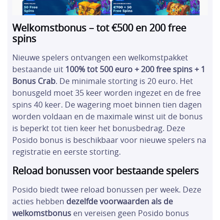
Welkomstbonus – tot €500 en 200 free
spins
Nieuwe spelers ontvangen een welkomstpakket
bestaande uit
100% tot 500 euro + 200 free spins + 1
Bonus Crab
. De minimale storting is 20 euro. Het
bonusgeld moet 35 keer worden ingezet en de free
spins 40 keer. De wagering moet binnen tien dagen
worden voldaan en de maximale winst uit de bonus
is beperkt tot tien keer het bonusbedrag. Deze
Posido bonus is beschikbaar voor nieuwe spelers na
registratie en eerste storting.
Reload bonussen voor bestaande spelers
Posido biedt twee reload bonussen per week. Deze
acties hebben
dezelfde voorwaarden als de
welkomstbonus
en vereisen geen Posido bonus