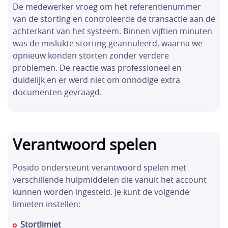
De medewerker vroeg om het referentienummer
van de storting en controleerde de transactie aan de
achterkant van het systeem. Binnen vijftien minuten
was de mislukte storting geannuleerd, waarna we
opnieuw konden storten zonder verdere
problemen. De reactie was professioneel en
duidelijk en er werd niet om onnodige extra
documenten gevraagd.
Verantwoord spelen
Posido ondersteunt verantwoord spelen met
verschillende hulpmiddelen die vanuit het account
kunnen worden ingesteld. Je kunt de volgende
limieten instellen:
Stortlimiet