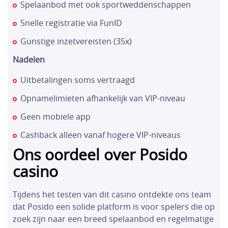
Spelaanbod met ook sportweddenschappen
Snelle registratie via FunID
Gunstige inzetvereisten (35x)
Nadelen
Uitbetalingen soms vertraagd
Opnamelimieten afhankelijk van VIP-niveau
Geen mobiele app
Cashback alleen vanaf hogere VIP-niveaus
Ons oordeel over Posido
casino
Tijdens het testen van dit casino ontdekte ons team
dat Posido een solide platform is voor spelers die op
zoek zijn naar een breed spelaanbod en regelmatige