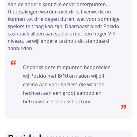
Aan de andere kant zijn er verbeterpunten.
Uitbetalingen worden niet direct verwerkt en
kunnen tot drie dagen duren, wat voor sommige
spelers te traag kan zijn. Daarnaast biedt Posido
cashback alleen aan spelers met een hoger VIP-
niveau, terwijl andere casino’s dit standaard
aanbieden.
Ondanks deze minpunten beoordelen
wij Posido met
8/10
en raden wij dit
casino aan voor spelers die waarde
hechten aan een groot aanbod en
betrouwbare bonusstructuur.