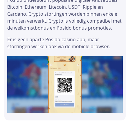
Posido ondersteunt populaire digitale valuta zoals
Bitcoin, Ethereum, Litecoin, USDT, Ripple en
Cardano. Crypto stortingen worden binnen enkele
minuten verwerkt. Crypto is volledig compatibel met
de welkomstbonus en Posido bonus promoties.
Er is geen aparte Posido casino app, maar
stortingen werken ook via de mobiele browser.