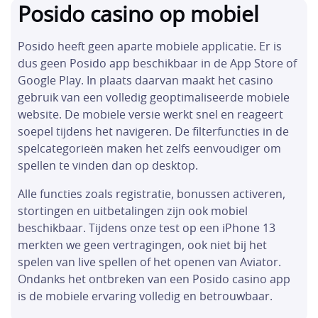
Posido casino op mobiel
Posido heeft geen aparte mobiele applicatie. Er is
dus geen Posido app beschikbaar in de App Store of
Google Play. In plaats daarvan maakt het casino
gebruik van een volledig geoptimaliseerde mobiele
website. De mobiele versie werkt snel en reageert
soepel tijdens het navigeren. De filterfuncties in de
spelcategorieën maken het zelfs eenvoudiger om
spellen te vinden dan op desktop.
Alle functies zoals registratie, bonussen activeren,
stortingen en uitbetalingen zijn ook mobiel
beschikbaar. Tijdens onze test op een iPhone 13
merkten we geen vertragingen, ook niet bij het
spelen van live spellen of het openen van Aviator.
Ondanks het ontbreken van een Posido casino app
is de mobiele ervaring volledig en betrouwbaar.