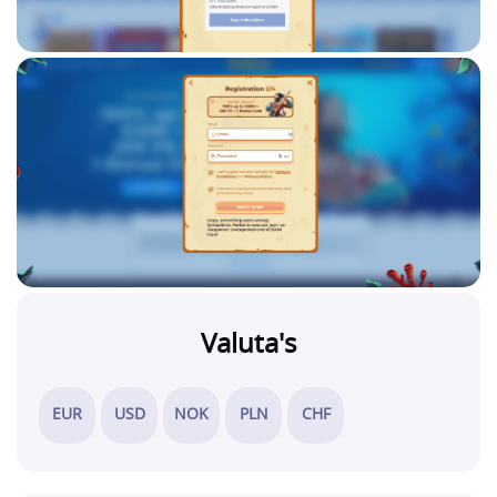
Valuta's
EUR
USD
NOK
PLN
CHF