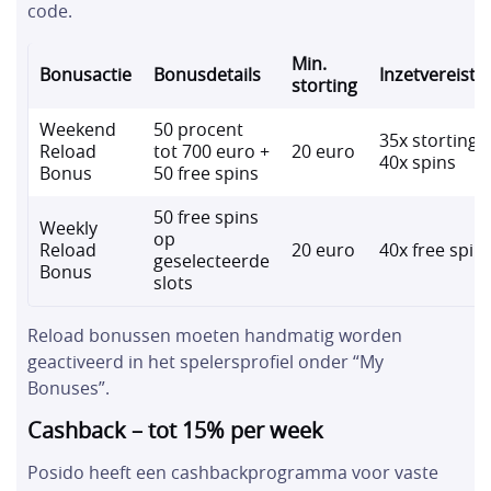
code.
Min.
Bonusactie
Bonusdetails
Inzetvereiste
storting
Weekend
50 procent
35x storting /
Reload
tot 700 euro +
20 euro
40x spins
Bonus
50 free spins
50 free spins
Weekly
op
Reload
20 euro
40x free spin
geselecteerde
Bonus
slots
Reload bonussen moeten handmatig worden
geactiveerd in het spelersprofiel onder “My
Bonuses”.
Cashback – tot 15% per week
Posido heeft een cashbackprogramma voor vaste