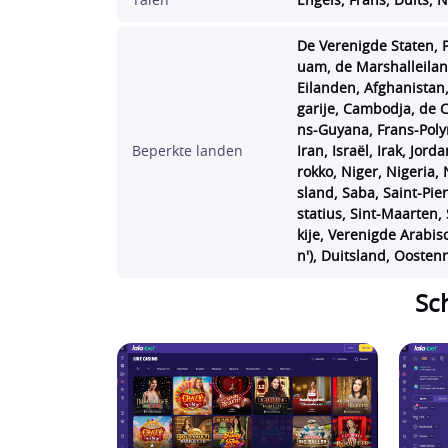
Talen
Engels, Frans, Duits, 
De Verenigde Staten,
uam, de Marshalleilan
Eilanden, Afghanistan,
garije, Cambodja, de C
ns-Guyana, Frans-Poly
Beperkte landen
Iran, Israël, Irak, Jo
rokko, Niger, Nigeria
sland, Saba, Saint-Pie
statius, Sint-Maarten,
kije, Verenigde Arabis
n'), Duitsland, Oostenr
Sc