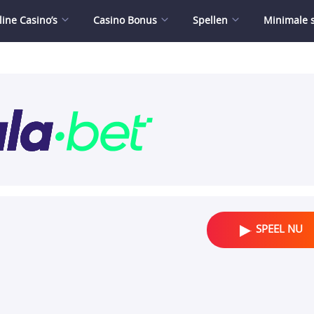
ine Casino’s
Casino Bonus
Spellen
Minimale s
SPEEL NU