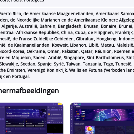
Noors, Pools, Portugees
 Puerto Rico, de Amerikaanse Maagdeneilanden, Amerikaans Samoa
den, de Noordelijke Marianen en de Amerikaanse Kleinere Afgele
 Algerije, Australië, Bahrein, Bangladesh, Bhutan, Bonaire, Brunei,
entraal-Afrikaanse Republiek, China, Cuba, de Filipijnen, Frankrijk,
nesië, de Franse Zuidelijke Gebieden, Gibraltar, Hongkong, Indones
rdanië, de Kaaimaneilanden, Koeweit, Libanon, Libië, Macau, Maleisië
, Noord-Korea, Oekraïne, Oman, Pakistan, Qatar, Réunion, Roemenië
rre en Miquelon, Saoedi-Arabië, Singapore, Sint-Bartholomeus, Sin
 Slowakije, Soedan, Spanje, Syrië, Taiwan, Tanzania, Togo, Tunesië,
che Emiraten, Verenigd Koninkrijk, Wallis en Futuna ('verboden lan
ijk en Portugal.
hermafbeeldingen