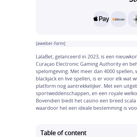
[aweber-form]
LalaBet, gelanceerd in 2023, is een nieuwkom
Curaçao Electronic Gaming Authority en behe
spelomgeving. Met meer dan 4000 spellen, waa
blackjack en live spellen, is er voor elk wa
platform nog aantrekkelijker. Met een uitgeb
sportweddenschappen, en een royale welkom
Bovendien biedt het casino een breed scala
waardoor het een ideale bestemming is voor
Table of content