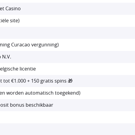
Bet Casino
ciële site)
ming Curacao vergunning)
 N.V.
lgische licentie
t tot €1.000 + 150 gratis spins 🎁
en worden automatisch toegekend)
osit bonus beschikbaar