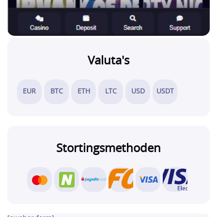
Valuta's
EUR
BTC
ETH
LTC
USD
USDT
Stortingsmethoden