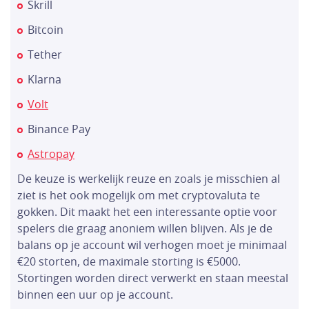
Skrill
Bitcoin
Tether
Klarna
Volt
Binance Pay
Astropay
De keuze is werkelijk reuze en zoals je misschien al
ziet is het ook mogelijk om met cryptovaluta te
gokken. Dit maakt het een interessante optie voor
spelers die graag anoniem willen blijven. Als je de
balans op je account wil verhogen moet je minimaal
€20 storten, de maximale storting is €5000.
Stortingen worden direct verwerkt en staan meestal
binnen een uur op je account.