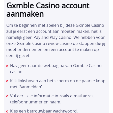
Gxmble Casino account
aanmaken
Om te beginnen met spelen bij deze Gxmble Casino
zul je eerst een account aan moeten maken, het is
namelijk geen Pay and Play Casino. We hebben voor
onze Gxmble Casino review casino de stappen die jij
moet ondernemen om een account te maken op
een rij gezet.
Navigeer naar de webpagina van Gxmble Casino
casino
Klik linksboven aan het scherm op de paarse knop
met ‘Aanmelden’.
Vul eerlijk je informatie in zoals e-mail adres,
telefoonnummer en naam.
Kies een betrouwbaar wachtwoord.