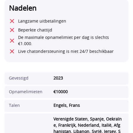
Nadelen
⨯
Langzame uitbetalingen
⨯
Beperkte chattijd
De maximale opnamelimiet per dag is slechts
⨯
€1.000.
⨯
Live chatondersteuning is niet 24/7 beschikbaar
Gevestigd
2023
Opnamelimieten
€10000
Talen
Engels, Frans
Verenigde Staten, Spanje, Oekraïn
e, Frankrijk, Nederland, Italië, Afg
hanistan, Libanon, Syrië, Jersey, S