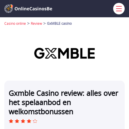
>
>
Casino online
Review
GxMBLE casino
Gxmble Casino review: alles over
het spelaanbod en
welkomstbonussen