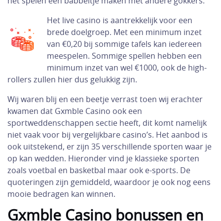
het spelen een babbeltje maken met andere gokkers.
Het live casino is aantrekkelijk voor een
brede doelgroep. Met een minimum inzet
van €0,20 bij sommige tafels kan iedereen
meespelen. Sommige spellen hebben een
minimum inzet van wel €1000, ook de high-
rollers zullen hier dus gelukkig zijn.
Wij waren blij en een beetje verrast toen wij erachter
kwamen dat Gxmble Casino ook een
sportweddenschappen sectie heeft, dit komt namelijk
niet vaak voor bij vergelijkbare casino’s. Het aanbod is
ook uitstekend, er zijn 35 verschillende sporten waar je
op kan wedden. Hieronder vind je klassieke sporten
zoals voetbal en basketbal maar ook e-sports. De
quoteringen zijn gemiddeld, waardoor je ook nog eens
mooie bedragen kan winnen.
Gxmble Casino bonussen en