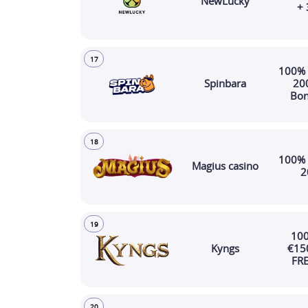
NewLucky
+ 
17
100% 
Spinbara
200
Bon
18
100% 
Magius casino
2
19
100
Kyngs
€15
FRE
20