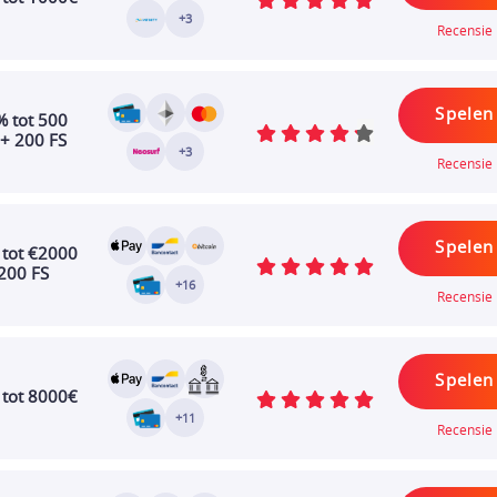
+3
Recensie
Spelen
 tot 500
+ 200 FS
+3
Recensie
Spelen
tot €2000
200 FS
+16
Recensie
Spelen
tot 8000€
+11
Recensie