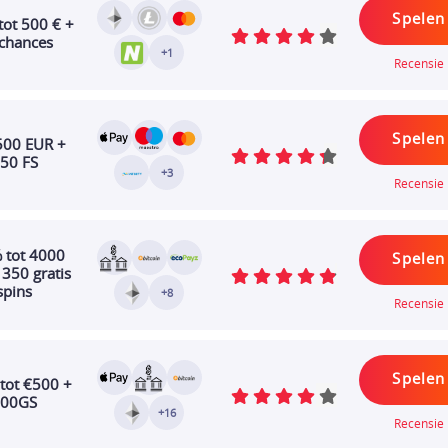
Spelen
ot 500 € +
chances
+1
Recensie
Spelen
500 EUR +
50 FS
+3
Recensie
 tot 4000
Spelen
350 gratis
spins
+8
Recensie
Spelen
tot €500 +
100GS
+16
Recensie