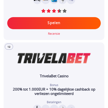
+10
Spelen
Recensie
12
TrivelaBet Casino
Bonus
200% tot 1.000EUR + 10% dagelijkse cashback op
verliezen ongelimiteerd
Betalingen