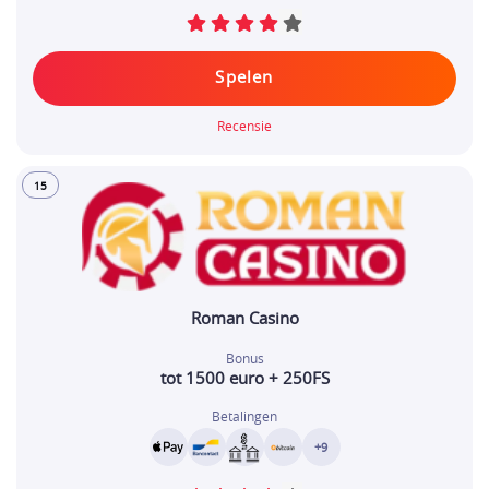
Spelen
Recensie
15
Roman Casino
Bonus
tot 1500 euro + 250FS
Betalingen
+9