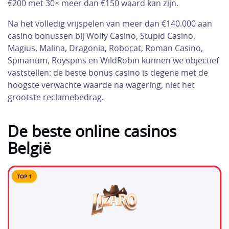
€200 met 30× meer dan €150 waard kan zijn.
Na het volledig vrijspelen van meer dan €140.000 aan
casino bonussen bij Wolfy Casino, Stupid Casino,
Magius, Malina, Dragonia, Robocat, Roman Casino,
Spinarium, Royspins en WildRobin kunnen we objectief
vaststellen: de beste bonus casino is degene met de
hoogste verwachte waarde na wagering, niet het
grootste reclamebedrag.
De beste online casinos
België
TOP
1