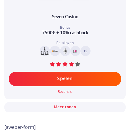
Seven Casino
Bonus
7500€ + 10% cashback
Betalingen
+5
Spelen
Recensie
Meer tonen
[aweber-form]