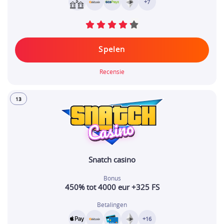
+7
Spelen
Recensie
13
Snatch casino
Bonus
450% tot 4000 eur +325 FS
Betalingen
+16