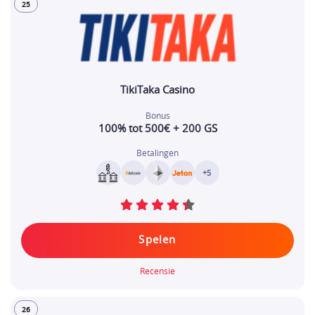
25
TikiTaka Casino
Bonus
100% tot 500€ + 200 GS
Betalingen
+5
Spelen
Recensie
26