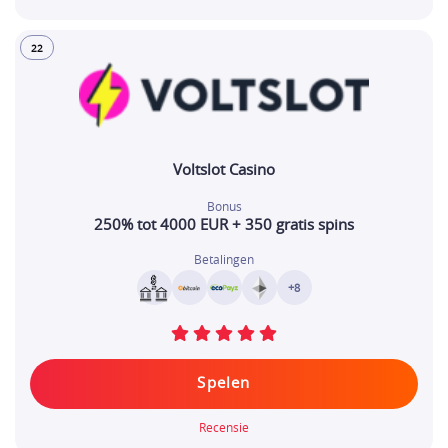
22
Voltslot Casino
Bonus
250% tot 4000 EUR + 350 gratis spins
Betalingen
+8
Spelen
Recensie