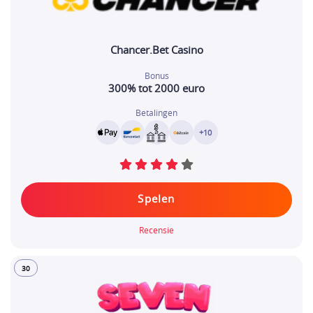
Chancer.Bet Casino
Bonus
300% tot 2000 euro
Betalingen
+10
Spelen
Recensie
30