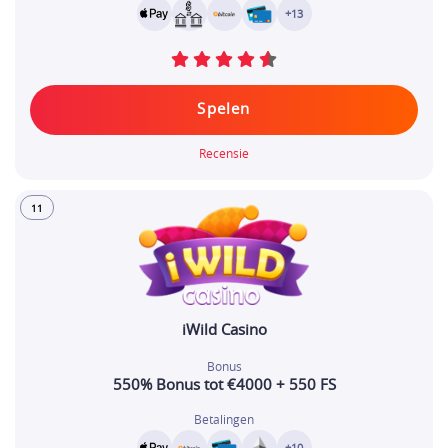
+13
Spelen
Recensie
11
iWild Casino
Bonus
550% Bonus tot €4000 + 550 FS
Betalingen