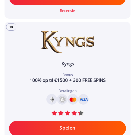
Recensie
19
Kyngs
Bonus
100% op til €1500 + 300 FREE SPINS
Betalingen
Spelen