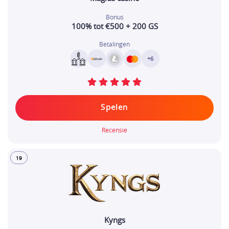
Bonus
100% tot €500 + 200 GS
Betalingen
+6
Spelen
Recensie
19
Kyngs