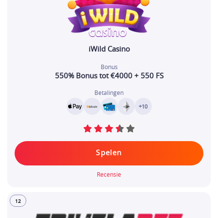
iWild Casino
Bonus
550% Bonus tot €4000 + 550 FS
Betalingen
+10
Spelen
Recensie
12