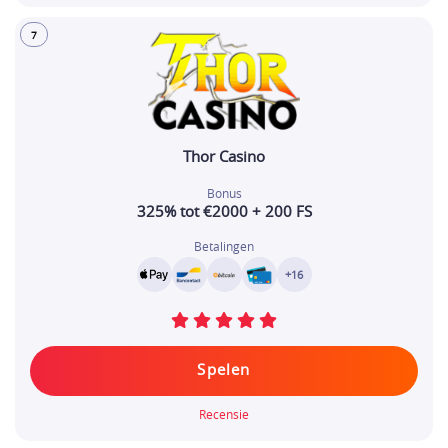
7
Thor Casino
Bonus
325% tot €2000 + 200 FS
Betalingen
+16
Spelen
Recensie