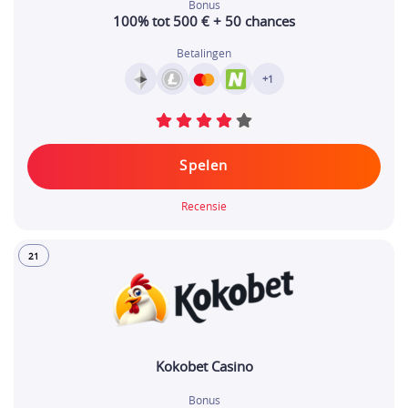
Bonus
100% tot 500 € + 50 chances
Betalingen
+1
Spelen
Recensie
21
Kokobet Casino
Bonus