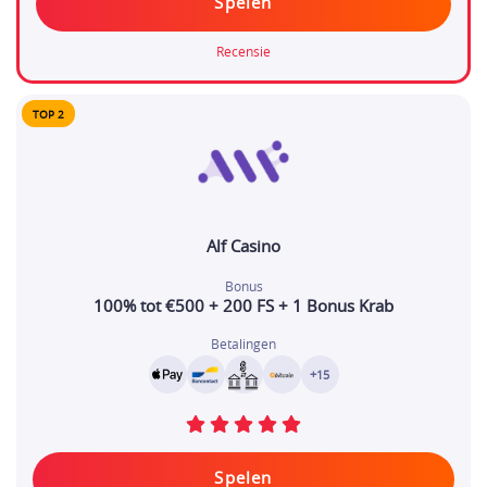
Spelen
Recensie
TOP
2
Alf Casino
Bonus
100% tot €500 + 200 FS + 1 Bonus Krab
Betalingen
+15
Spelen