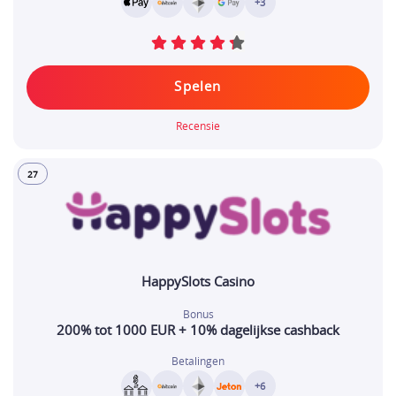
+3
Spelen
Recensie
27
HappySlots Casino
Bonus
200% tot 1000 EUR + 10% dagelijkse cashback
Betalingen
+6