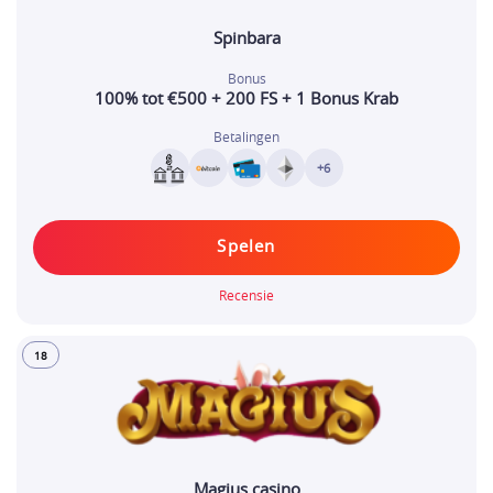
Spinbara
Bonus
100% tot €500 + 200 FS + 1 Bonus Krab
Betalingen
+6
Spelen
Recensie
18
Magius casino