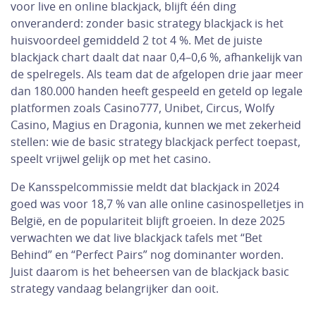
voor live en online blackjack, blijft één ding
onveranderd: zonder basic strategy blackjack is het
huisvoordeel gemiddeld 2 tot 4 %. Met de juiste
blackjack chart daalt dat naar 0,4–0,6 %, afhankelijk van
de spelregels. Als team dat de afgelopen drie jaar meer
dan 180.000 handen heeft gespeeld en geteld op legale
platformen zoals Casino777, Unibet, Circus, Wolfy
Casino, Magius en Dragonia, kunnen we met zekerheid
stellen: wie de basic strategy blackjack perfect toepast,
speelt vrijwel gelijk op met het casino.
De Kansspelcommissie meldt dat blackjack in 2024
goed was voor 18,7 % van alle online casinospelletjes in
België, en de populariteit blijft groeien. In deze 2025
verwachten we dat live blackjack tafels met “Bet
Behind” en “Perfect Pairs” nog dominanter worden.
Juist daarom is het beheersen van de blackjack basic
strategy vandaag belangrijker dan ooit.