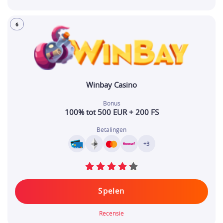
6
Winbay Casino
Bonus
100% tot 500 EUR + 200 FS
Betalingen
+3
Spelen
Recensie