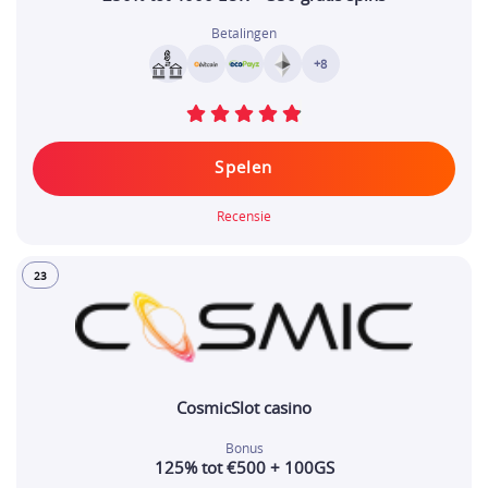
Betalingen
+8
Spelen
Recensie
23
CosmicSlot casino
Bonus
125% tot €500 + 100GS