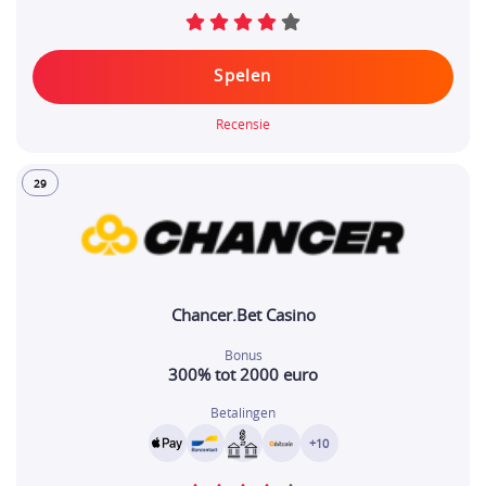
Spelen
Recensie
29
Chancer.Bet Casino
Bonus
300% tot 2000 euro
Betalingen
+10