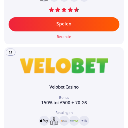
Spelen
Recensie
28
Velobet Casino
Bonus
150% tot €500 + 70 GS
Betalingen
+13