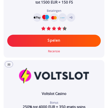
tot 1500 EUR + 150 FS
Betalingen
+3
Spelen
Recensie
22
Voltslot Casino
Bonus
250% tot 4000 EUR + 350 gratis spins