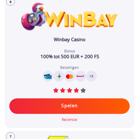
6
Winbay Casino
Bonus
100% tot 500 EUR + 200 FS
Betalingen
+3
Spelen
Recensie
7