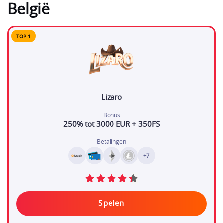
België
TOP
1
Lizaro
Bonus
250% tot 3000 EUR + 350FS
Betalingen
+7
Spelen