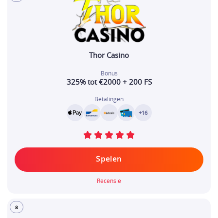
Thor Casino
Bonus
325% tot €2000 + 200 FS
Betalingen
+16
Spelen
Recensie
8