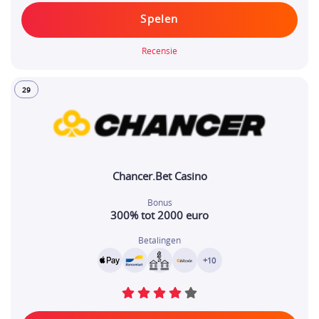
Spelen
Recensie
29
Chancer.Bet Casino
Bonus
300% tot 2000 euro
Betalingen
+10