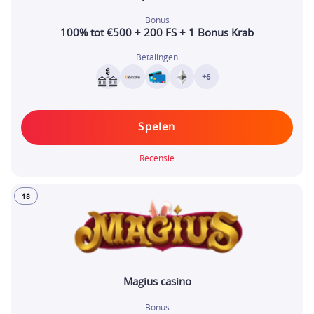
Bonus
100% tot €500 + 200 FS + 1 Bonus Krab
Betalingen
+6
Spelen
Recensie
18
Magius casino
Bonus