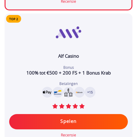
Recensie
TOP
2
Alf Casino
Bonus
100% tot €500 + 200 FS + 1 Bonus Krab
Betalingen
+15
Spelen
Recensie