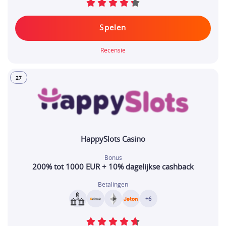
Spelen
Recensie
27
HappySlots Casino
Bonus
200% tot 1000 EUR + 10% dagelijkse cashback
Betalingen
+6