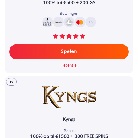
100% tot €500 + 200 GS
Betalingen
+6
Spelen
Recensie
19
Kyngs
Bonus
100% op til €1500 + 300 FREE SPINS