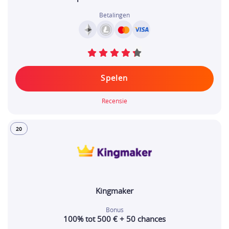
Betalingen
Spelen
Recensie
20
Kingmaker
Bonus
100% tot 500 € + 50 chances