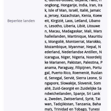
e, Guinee-Bissau, Guyana, Haïti, H
ongkong, Hongarije, India, Iran, Ira
k, Isle of Man, Israël, Italië, Jamaic
a, Jersey, Kazachstan, Kenia, Koew
Beperkte landen
eit, Kirgizië, Laos, Letland, Libano
n, Lesotho, Liberia, Libië, Litouwe
n, Macau, Madagaskar, Mali, Mars
halleilanden, Martinique, Mauritiu
s, Mongolië, Montserrat, Marokko,
Mozambique, Myanmar, Nepal, N
ederland, Nederlandse Antillen, N
icaragua, Niger, Nigeria, Noordelij
ke Marianen, Pakistan, Palestina, P
anama, Paraguay, Filipijnen, Portu
gal, Puerto Rico, Roemenië, Ruslan
d, Senegal, Servië, Sierra Leone, Si
ngapore, Slowakije, Slovenië, Som
alië, Zuid-Georgië en Zuidelijke Sa
ndwicheilanden, Spanje, Sri Lank
a, Zweden, Zwitserland, Syrië, Tai
wan, Tadzjikistan, Tanzania, Baha
ma’s, Trinidad en Tobago, Tunesi