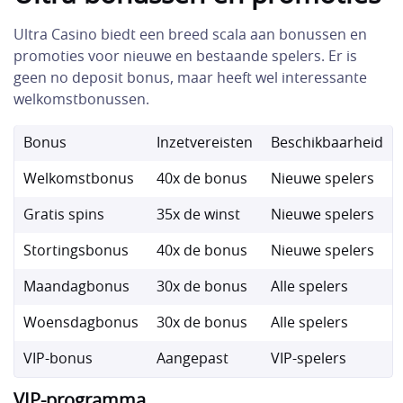
Ultra Casino biedt een breed scala aan bonussen en
promoties voor nieuwe en bestaande spelers. Er is
geen no deposit bonus, maar heeft wel interessante
welkomstbonussen.
Bonus
Inzetvereisten
Beschikbaarheid
Welkomstbonus
40x de bonus
Nieuwe spelers
Gratis spins
35x de winst
Nieuwe spelers
Stortingsbonus
40x de bonus
Nieuwe spelers
Maandagbonus
30x de bonus
Alle spelers
Woensdagbonus
30x de bonus
Alle spelers
VIP-bonus
Aangepast
VIP-spelers
VIP-programma