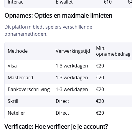
Interac
E-wallet
€10
€
Opnames: Opties en maximale limieten
Dit platform biedt spelers verschillende
opnamemethoden.
Min.
Methode
Verwerkingstijd
opnamebedrag
Visa
1-3 werkdagen
€20
Mastercard
1-3 werkdagen
€20
Bankoverschrijving
1-3 werkdagen
€20
Skrill
Direct
€20
Neteller
Direct
€20
Verificatie: Hoe verifieer je je account?