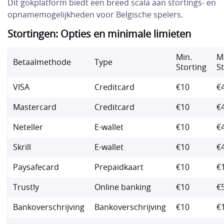
Dit gokplatform biedt een breed scala aan stortings- en
opnamemogelijkheden voor Belgische spelers.
Stortingen: Opties en minimale limieten
Min.
M
Betaalmethode
Type
Storting
S
VISA
Creditcard
€10
€
Mastercard
Creditcard
€10
€
Neteller
E-wallet
€10
€
Skrill
E-wallet
€10
€
Paysafecard
Prepaidkaart
€10
€
Trustly
Online banking
€10
€
Bankoverschrijving
Bankoverschrijving
€10
€