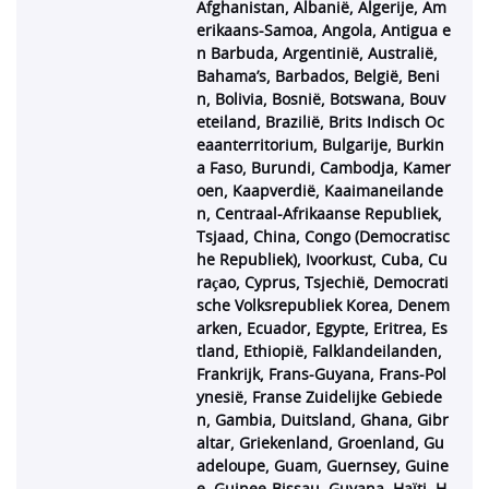
Afghanistan, Albanië, Algerije, Am
erikaans-Samoa, Angola, Antigua e
n Barbuda, Argentinië, Australië,
Bahama’s, Barbados, België, Beni
n, Bolivia, Bosnië, Botswana, Bouv
eteiland, Brazilië, Brits Indisch Oc
eaanterritorium, Bulgarije, Burkin
a Faso, Burundi, Cambodja, Kamer
oen, Kaapverdië, Kaaimaneilande
n, Centraal-Afrikaanse Republiek,
Tsjaad, China, Congo (Democratisc
he Republiek), Ivoorkust, Cuba, Cu
raçao, Cyprus, Tsjechië, Democrati
sche Volksrepubliek Korea, Denem
arken, Ecuador, Egypte, Eritrea, Es
tland, Ethiopië, Falklandeilanden,
Frankrijk, Frans-Guyana, Frans-Pol
ynesië, Franse Zuidelijke Gebiede
n, Gambia, Duitsland, Ghana, Gibr
altar, Griekenland, Groenland, Gu
adeloupe, Guam, Guernsey, Guine