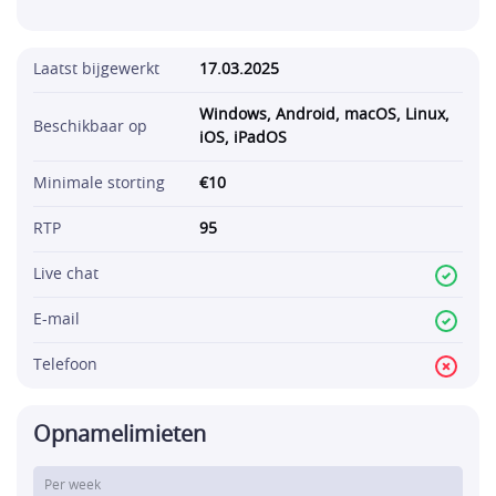
Laatst bijgewerkt
17.03.2025
Windows, Android, macOS, Linux,
Beschikbaar op
iOS, iPadOS
Minimale storting
€10
RTP
95
Live chat
E-mail
Telefoon
Opnamelimieten
Per week