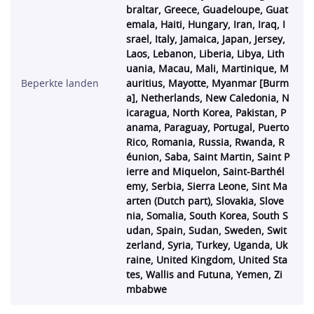
braltar, Greece, Guadeloupe, Guat
emala, Haiti, Hungary, Iran, Iraq, I
srael, Italy, Jamaica, Japan, Jersey,
Laos, Lebanon, Liberia, Libya, Lith
uania, Macau, Mali, Martinique, M
Beperkte landen
auritius, Mayotte, Myanmar [Burm
a], Netherlands, New Caledonia, N
icaragua, North Korea, Pakistan, P
anama, Paraguay, Portugal, Puerto
Rico, Romania, Russia, Rwanda, R
éunion, Saba, Saint Martin, Saint P
ierre and Miquelon, Saint-Barthél
emy, Serbia, Sierra Leone, Sint Ma
arten (Dutch part), Slovakia, Slove
nia, Somalia, South Korea, South S
udan, Spain, Sudan, Sweden, Swit
zerland, Syria, Turkey, Uganda, Uk
raine, United Kingdom, United Sta
tes, Wallis and Futuna, Yemen, Zi
mbabwe