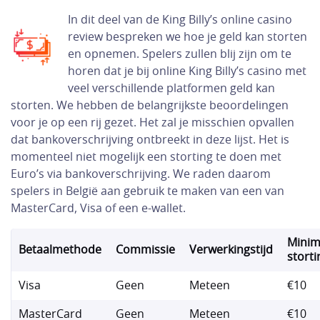
In dit deel van de King Billy’s online casino
review bespreken we hoe je geld kan storten
en opnemen. Spelers zullen blij zijn om te
horen dat je bij online King Billy’s casino met
veel verschillende platformen geld kan
storten. We hebben de belangrijkste beoordelingen
voor je op een rij gezet. Het zal je misschien opvallen
dat bankoverschrijving ontbreekt in deze lijst. Het is
momenteel niet mogelijk een storting te doen met
Euro’s via bankoverschrijving. We raden daarom
spelers in België aan gebruik te maken van een van
MasterCard, Visa of een e-wallet.
Minim
Betaalmethode
Commissie
Verwerkingstijd
storti
Visa
Geen
Meteen
€10
MasterCard
Geen
Meteen
€10