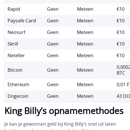
Rapid
Geen
Meteen
€10
Paysafe Card
Geen
Meteen
€10
Neosurf
Geen
Meteen
€10
Skrill
Geen
Meteen
€10
Neteller
Geen
Meteen
€10
0,000
Bitcoin
Geen
Meteen
BTC
Ethereum
Geen
Meteen
0,01 
Dogecoin
Geen
Meteen
43 D
King Billy’s opnamemethodes
Je kan je gewonnen geld bij King Billy’s snel uit laten