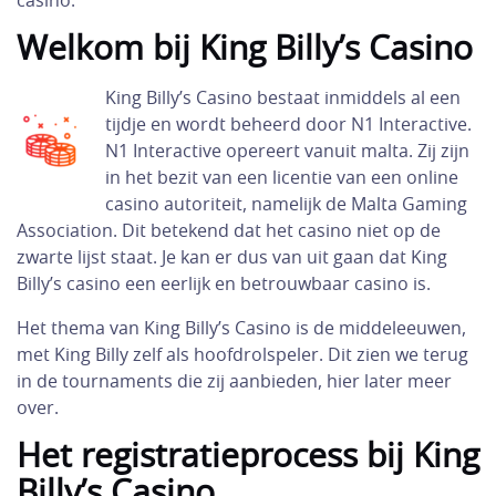
casino.
Welkom bij King Billy’s Casino
King Billy’s Casino bestaat inmiddels al een
tijdje en wordt beheerd door N1 Interactive.
N1 Interactive opereert vanuit malta. Zij zijn
in het bezit van een licentie van een online
casino autoriteit, namelijk de Malta Gaming
Association. Dit betekend dat het casino niet op de
zwarte lijst staat. Je kan er dus van uit gaan dat King
Billy’s casino een eerlijk en betrouwbaar casino is.
Het thema van King Billy’s Casino is de middeleeuwen,
met King Billy zelf als hoofdrolspeler. Dit zien we terug
in de tournaments die zij aanbieden, hier later meer
over.
Het registratieprocess bij King
Billy’s Casino