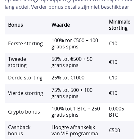
lang actief. Verder bonus details zijn niet beschikbaar.
Minimale
Bonus
Waarde
storting
100% tot €500 + 100
Eerste storting
€10
gratis spins
Tweede
50% tot €500 + 50
€10
storting
gratis spins
Derde storting
25% tot €1000
€10
75% tot 500 + 100
Vierde storting
€10
gratis spins
100% tot 1 BTC + 250
0,0005
Crypto bonus
gratis spins
BTC
Cashback
Hoogte afhankelijk
€500
bonus
van VIP programma