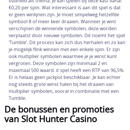
oudheid als thema. Je kan spelen bij deze kast vanaf
€0,20 per spin. Wat interessant is aan dit spel is dat
er geen winlijnen zijn. Je moet simpelweg hetzelfde
symbool 8 of meer keer draaien. Wanneer je wint
verschijnen de winnende symbolen, deze worden
verplaatst door nieuwe symbolen. Dit noemt het spel
‘Tumble’. Dit process kan zich dus herhalen en zo kan
je mogelijk flink winnen met een enkele spin. Er zijn
ook multiplier symbolen waarmee je je winst kunt
vergroten. Deze symbolen zijn minimaal 2 en
maximaal 500 waard. it spel heeft een RTP van 96,5%.
Er is helaas geen jackpot beschikbaar. Je kan echter
nog steeds grote winst halen bij het draaien van
multiplier symbolen, vooral in combinatie met een
Tumble.
De bonussen en promoties
van Slot Hunter Casino