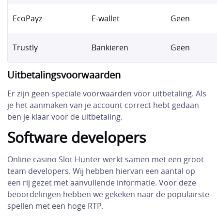
EcoPayz
E-wallet
Geen
Trustly
Bankieren
Geen
Uitbetalingsvoorwaarden
Er zijn geen speciale voorwaarden voor uitbetaling. Als
je het aanmaken van je account correct hebt gedaan
ben je klaar voor de uitbetaling.
Software developers
Online casino Slot Hunter werkt samen met een groot
team developers. Wij hebben hiervan een aantal op
een rij gezet met aanvullende informatie. Voor deze
beoordelingen hebben we gekeken naar de populairste
spellen met een hoge RTP.