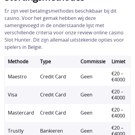
Er zijn veel betalingsmethodes beschikbaar bij dit
casino. Voor het gemak hebben wij deze
samengevoegd in de onderstaande lijst met
verschillende criteria voor onze review online casino
Slot Hunter. Dit zijn allemaal uitstekende opties voor
spelers in België.
Methode
Type
Commissie
Limiet
€20 –
Maestro
Credit Card
Geen
€4000
€20 –
Visa
Credit Card
Geen
€4000
€20 –
Mastercard
Credit Card
Geen
€4000
€20 –
Trustly
Bankieren
Geen
€4000