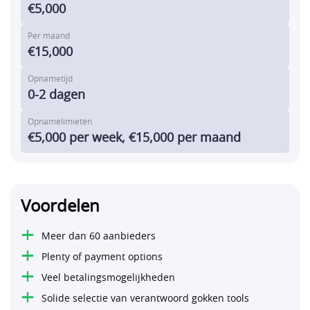
€5,000
Per maand
€15,000
Opnametijd
0-2 dagen
Opnamelimieten
€5,000 per week, €15,000 per maand
Voordelen
+
Meer dan 60 aanbieders
+
Plenty of payment options
+
Veel betalingsmogelijkheden
+
Solide selectie van verantwoord gokken tools