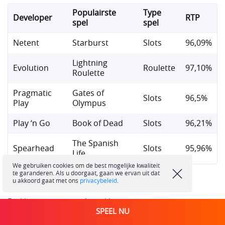
Populairste
Type
Developer
RTP
spel
spel
Netent
Starburst
Slots
96,09%
Lightning
Evolution
Roulette
97,10%
Roulette
Pragmatic
Gates of
Slots
96,5%
Play
Olympus
Play ‘n Go
Book of Dead
Slots
96,21%
The Spanish
Spearhead
Slots
95,96%
Life
We gebruiken cookies om de best mogelijke kwaliteit
te garanderen. Als u doorgaat, gaan we ervan uit dat
Klantenservice
u akkoord gaat met ons
privacybeleid
.
De klantenservice is bereikbaar via een
SPEEL NU
contactformulier op de website voor bijvoorbeeld