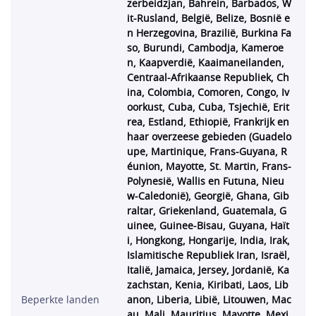
zerbeidzjan, Bahrein, Barbados, W
it-Rusland, België, Belize, Bosnië e
n Herzegovina, Brazilië, Burkina Fa
so, Burundi, Cambodja, Kameroe
n, Kaapverdië, Kaaimaneilanden,
Centraal-Afrikaanse Republiek, Ch
ina, Colombia, Comoren, Congo, Iv
oorkust, Cuba, Cuba, Tsjechië, Erit
rea, Estland, Ethiopië, Frankrijk en
haar overzeese gebieden (Guadelo
upe, Martinique, Frans-Guyana, R
éunion, Mayotte, St. Martin, Frans-
Polynesië, Wallis en Futuna, Nieu
w-Caledonië), Georgië, Ghana, Gib
raltar, Griekenland, Guatemala, G
uinee, Guinee-Bisau, Guyana, Haït
i, Hongkong, Hongarije, India, Irak,
Islamitische Republiek Iran, Israël,
Italië, Jamaica, Jersey, Jordanië, Ka
zachstan, Kenia, Kiribati, Laos, Lib
Beperkte landen
anon, Liberia, Libië, Litouwen, Mac
au, Mali, Mauritius, Mayotte, Mexi