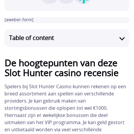
[aweber-form]
Table of content
De hoogtepunten van deze
Slot Hunter casino recensie
Spelers bij Slot Hunter Casino kunnen rekenen op een
breed assortiment aan spellen van verschillende
providers. Je kan gebruik maken van
stortingsbonussen die oplopen tot wel €1000.
Hiernaast zijn er wekelijkse bonussen die deel
uitmaken van het VIP programma. Je kan geld gestort
en uitbetaald worden via veel verschillende