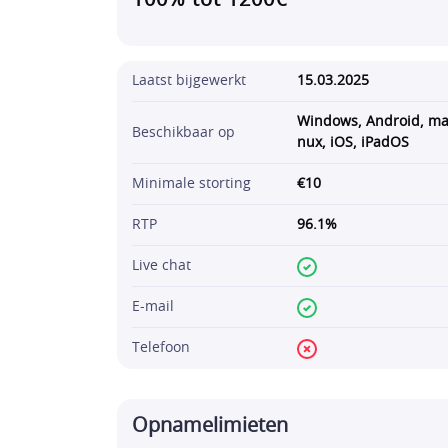
100% tot 1200€
Laatst bijgewerkt
15.03.2025
Windows, Android, ma
Beschikbaar op
nux, iOS, iPadOS
Minimale storting
€10
RTP
96.1%
Live chat
E-mail
Telefoon
Opnamelimieten