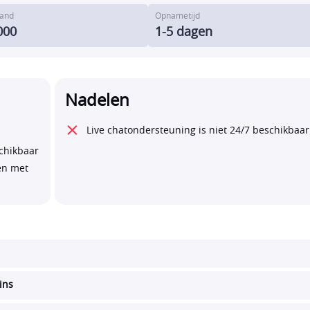
and
Opnametijd
000
1-5 dagen
Nadelen
⨯
Live chatondersteuning is niet 24/7 beschikbaar
chikbaar
en met
ins