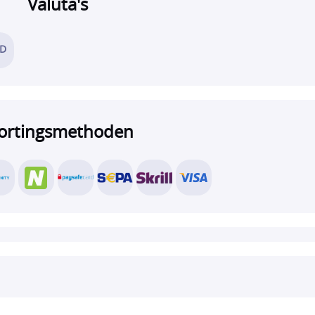
Valuta's
D
ortingsmethoden