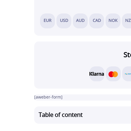
EUR
USD
AUD
CAD
NOK
NZ
St
[aweber-form]
Table of content