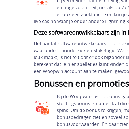
bij vermelden dat de indeling van
en hoge volatiliteit, net als op 
er ook een zoekfunctie en kun je
live casino waar je onder andere Lightning 
Deze softwareontwikkelaars zijn i
Het aantal softwareontwikkelaars in dit casi
waaronder Thunderkick en Stakelogic. Wat d
leuk maakt, is het feit dat er ook bijzonder
betekent dat je hier spelletjes kunt vinden 
een Woopwin account aan te maken, gewoo
Bonussen en promoties b
Bij de Woopwin casino bonus gaa
stortingsbonus is namelijk al d
spins. Om de bonus te krijgen, m
bonusbedragen ziet en zoveel spi
bonusvoorwaarden. En daar zien 