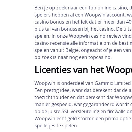
Ben je op zoek naar een top online casino, 
spelers hebben al een Woopwin account, wa
casino bonus en het feit dat er meer dan 40
plus tal van bonussen bij het casino. De uits
spelen. In onze Woopwin casino review vind j
casino recensie alle informatie om de best m
spelen vanuit België, ongeacht of je een va
op zoek is naar nóg een topcasino.
Licenties van het Woop
Woopwin is onderdeel van Gammix Limited en
Een prettig idee, want dat betekent dat de
toezichthouder en dat betekent dat Woopwin
manier gespeeld, wat gegarandeerd wordt d
op de juiste SSL-versleuteling en firewalls o
Woopwin echt geld storten een prima optie
spelletjes te spelen.