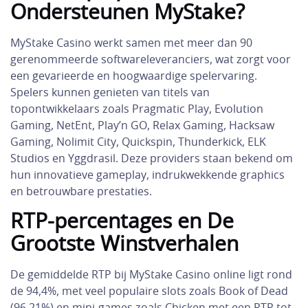
Ondersteunen MyStake?
MyStake Casino werkt samen met meer dan 90
gerenommeerde softwareleveranciers, wat zorgt voor
een gevarieerde en hoogwaardige spelervaring.
Spelers kunnen genieten van titels van
topontwikkelaars zoals Pragmatic Play, Evolution
Gaming, NetEnt, Play’n GO, Relax Gaming, Hacksaw
Gaming, Nolimit City, Quickspin, Thunderkick, ELK
Studios en Yggdrasil. Deze providers staan bekend om
hun innovatieve gameplay, indrukwekkende graphics
en betrouwbare prestaties.
RTP-percentages en De
Grootste Winstverhalen
De gemiddelde RTP bij MyStake Casino online ligt rond
de 94,4%, met veel populaire slots zoals Book of Dead