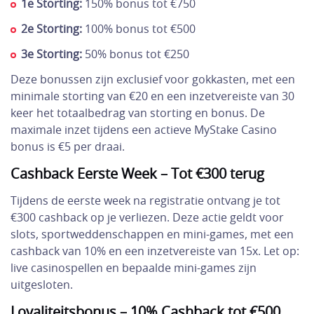
1e Storting:
150% bonus tot €750
2e Storting:
100% bonus tot €500
3e Storting:
50% bonus tot €250
Deze bonussen zijn exclusief voor gokkasten, met een
minimale storting van €20 en een inzetvereiste van 30
keer het totaalbedrag van storting en bonus. De
maximale inzet tijdens een actieve MyStake Casino
bonus is €5 per draai.
Cashback Eerste Week – Tot €300 terug
Tijdens de eerste week na registratie ontvang je tot
€300 cashback op je verliezen. Deze actie geldt voor
slots, sportweddenschappen en mini-games, met een
cashback van 10% en een inzetvereiste van 15x. Let op:
live casinospellen en bepaalde mini-games zijn
uitgesloten.
Loyaliteitsbonus – 10% Cashback tot €500