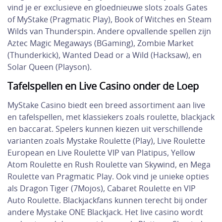
vind je er exclusieve en gloednieuwe slots zoals Gates
of MyStake (Pragmatic Play), Book of Witches en Steam
Wilds van Thunderspin. Andere opvallende spellen zijn
Aztec Magic Megaways (BGaming), Zombie Market
(Thunderkick), Wanted Dead or a Wild (Hacksaw), en
Solar Queen (Playson).
Tafelspellen en Live Casino onder de Loep
MyStake Casino biedt een breed assortiment aan live
en tafelspellen, met klassiekers zoals roulette, blackjack
en baccarat. Spelers kunnen kiezen uit verschillende
varianten zoals Mystake Roulette (Play), Live Roulette
European en Live Roulette VIP van Platipus, Yellow
Atom Roulette en Rush Roulette van Skywind, en Mega
Roulette van Pragmatic Play. Ook vind je unieke opties
als Dragon Tiger (7Mojos), Cabaret Roulette en VIP
Auto Roulette. Blackjackfans kunnen terecht bij onder
andere Mystake ONE Blackjack. Het live casino wordt