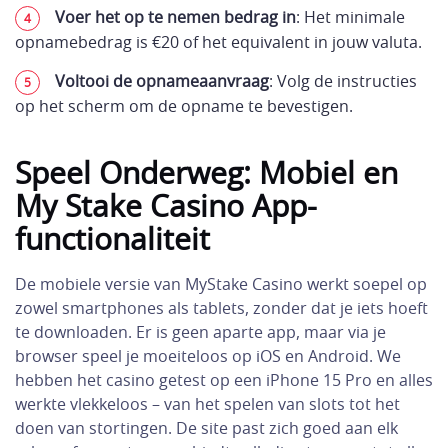
Voer het op te nemen bedrag in
: Het minimale
opnamebedrag is €20 of het equivalent in jouw valuta.
Voltooi de opnameaanvraag
: Volg de instructies
op het scherm om de opname te bevestigen.
Speel Onderweg: Mobiel en
My Stake Casino App-
functionaliteit
De mobiele versie van MyStake Casino werkt soepel op
zowel smartphones als tablets, zonder dat je iets hoeft
te downloaden. Er is geen aparte app, maar via je
browser speel je moeiteloos op iOS en Android. We
hebben het casino getest op een iPhone 15 Pro en alles
werkte vlekkeloos – van het spelen van slots tot het
doen van stortingen. De site past zich goed aan elk