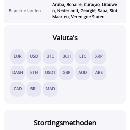
Aruba, Bonaire, Curaçao, Litouwe
Beperkte landen
n, Nederland, Georgië, Saba, Sint
Maarten, Verenigde Staten
Valuta's
EUR
USD
BTC
BCH
LTC
XRP
DASH
ETH
USDT
GBP
AUD
ARS
CAD
BRL
MAD
Stortingsmethoden