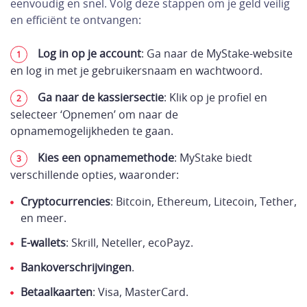
eenvoudig en snel. Volg deze stappen om je geld veilig
en efficiënt te ontvangen:
Log in op je account
: Ga naar de MyStake-website
en log in met je gebruikersnaam en wachtwoord.
Ga naar de kassiersectie
: Klik op je profiel en
selecteer ‘Opnemen’ om naar de
opnamemogelijkheden te gaan.
Kies een opnamemethode
: MyStake biedt
verschillende opties, waaronder:
Cryptocurrencies
: Bitcoin, Ethereum, Litecoin, Tether,
en meer.
E-wallets
: Skrill, Neteller, ecoPayz.
Bankoverschrijvingen
.
Betaalkaarten
: Visa, MasterCard.