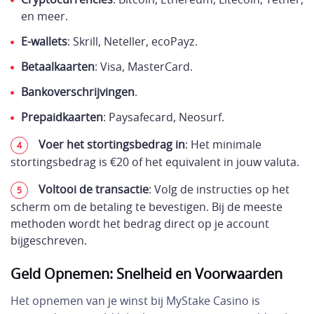
Cryptocurrencies
: Bitcoin, Ethereum, Litecoin, Tether,
en meer.
E-wallets
: Skrill, Neteller, ecoPayz.
Betaalkaarten
: Visa, MasterCard.
Bankoverschrijvingen
.
Prepaidkaarten
: Paysafecard, Neosurf.
Voer het stortingsbedrag in
: Het minimale
stortingsbedrag is €20 of het equivalent in jouw valuta.
Voltooi de transactie
: Volg de instructies op het
scherm om de betaling te bevestigen. Bij de meeste
methoden wordt het bedrag direct op je account
bijgeschreven.
Geld Opnemen: Snelheid en Voorwaarden
Het opnemen van je winst bij MyStake Casino is