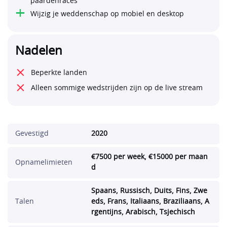
paardenraces
+
Wijzig je weddenschap op mobiel en desktop
Nadelen
⨯
Beperkte landen
⨯
Alleen sommige wedstrijden zijn op de live stream
Gevestigd
2020
€7500 per week, €15000 per maan
Opnamelimieten
d
Spaans, Russisch, Duits, Fins, Zwe
Talen
eds, Frans, Italiaans, Braziliaans, A
rgentijns, Arabisch, Tsjechisch