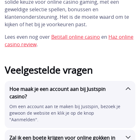
solide keuze voor online casino gaming, met een
geweldige selectie spellen, bonussen en
klantenondersteuning. Het is de moeite waard om te
kijken of het bij je voorkeuren past.
Lees even nog over
Betitall online casino
en
Haz online
casino review
.
Veelgestelde vragen
Hoe maak je een account aan bij Justspin
casino?
Om een account aan te maken bij Justspin, bezoek je
gewoon de website en klik je op de knop
"Aanmelden".
Zal ik een boete krijgen voor online gokken in