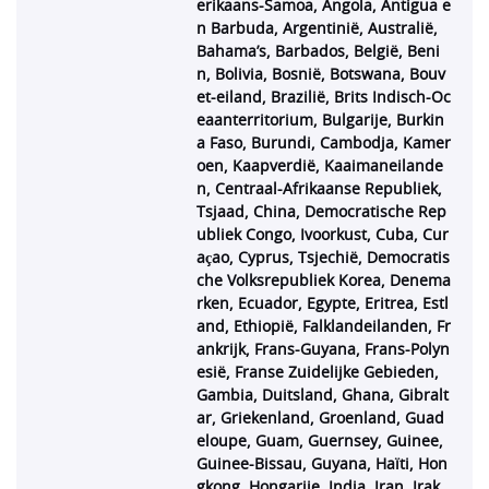
erikaans-Samoa, Angola, Antigua e
n Barbuda, Argentinië, Australië,
Bahama’s, Barbados, België, Beni
n, Bolivia, Bosnië, Botswana, Bouv
et-eiland, Brazilië, Brits Indisch-Oc
eaanterritorium, Bulgarije, Burkin
a Faso, Burundi, Cambodja, Kamer
oen, Kaapverdië, Kaaimaneilande
n, Centraal-Afrikaanse Republiek,
Tsjaad, China, Democratische Rep
ubliek Congo, Ivoorkust, Cuba, Cur
açao, Cyprus, Tsjechië, Democratis
che Volksrepubliek Korea, Denema
rken, Ecuador, Egypte, Eritrea, Estl
and, Ethiopië, Falklandeilanden, Fr
ankrijk, Frans-Guyana, Frans-Polyn
esië, Franse Zuidelijke Gebieden,
Gambia, Duitsland, Ghana, Gibralt
ar, Griekenland, Groenland, Guad
eloupe, Guam, Guernsey, Guinee,
Guinee-Bissau, Guyana, Haïti, Hon
gkong, Hongarije, India, Iran, Irak,