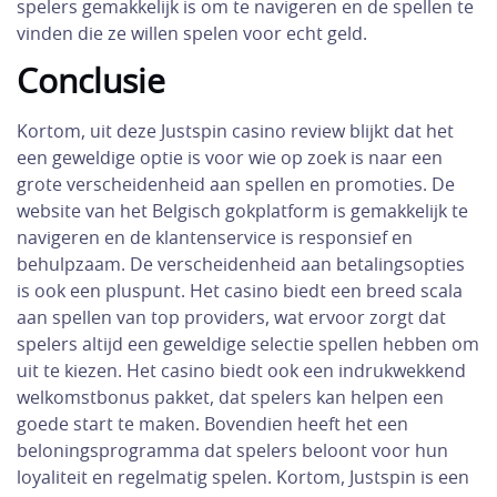
spelers gemakkelijk is om te navigeren en de spellen te
vinden die ze willen spelen voor echt geld.
Conclusie
Kortom, uit deze Justspin casino review blijkt dat het
een geweldige optie is voor wie op zoek is naar een
grote verscheidenheid aan spellen en promoties. De
website van het Belgisch gokplatform is gemakkelijk te
navigeren en de klantenservice is responsief en
behulpzaam. De verscheidenheid aan betalingsopties
is ook een pluspunt. Het casino biedt een breed scala
aan spellen van top providers, wat ervoor zorgt dat
spelers altijd een geweldige selectie spellen hebben om
uit te kiezen. Het casino biedt ook een indrukwekkend
welkomstbonus pakket, dat spelers kan helpen een
goede start te maken. Bovendien heeft het een
beloningsprogramma dat spelers beloont voor hun
loyaliteit en regelmatig spelen. Kortom, Justspin is een