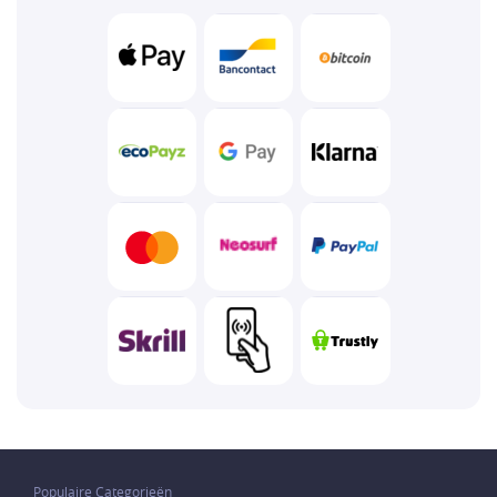
Populaire Categorieën