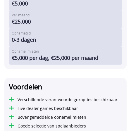
€5,000
Per maand
€25,000
Opnametijd
0-3 dagen
Opnamelimieten
€5,000 per dag, €25,000 per maand
Voordelen
+
Verschillende verantwoorde gokopties beschikbaar
+
Live dealer games beschikbaar
+
Bovengemiddelde opnamelimieten
+
Goede selectie van spelaanbieders