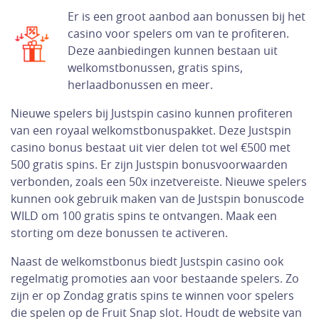
Er is een groot aanbod aan bonussen bij het
casino voor spelers om van te profiteren.
Deze aanbiedingen kunnen bestaan uit
welkomstbonussen, gratis spins,
herlaadbonussen en meer.
Nieuwe spelers bij Justspin casino kunnen profiteren
van een royaal welkomstbonuspakket. Deze Justspin
casino bonus bestaat uit vier delen tot wel €500 met
500 gratis spins. Er zijn Justspin bonusvoorwaarden
verbonden, zoals een 50x inzetvereiste. Nieuwe spelers
kunnen ook gebruik maken van de Justspin bonuscode
WILD om 100 gratis spins te ontvangen. Maak een
storting om deze bonussen te activeren.
Naast de welkomstbonus biedt Justspin casino ook
regelmatig promoties aan voor bestaande spelers. Zo
zijn er op Zondag gratis spins te winnen voor spelers
die spelen op de Fruit Snap slot. Houdt de website van