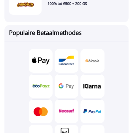
100% tot €500 + 200 GS
Populaire Betaalmethodes