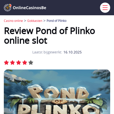
>
>
Casino online
Gokkasten
Pond of Plinko
Review Pond of Plinko
online slot
Laatst bijgewerkt:
16.10.2025