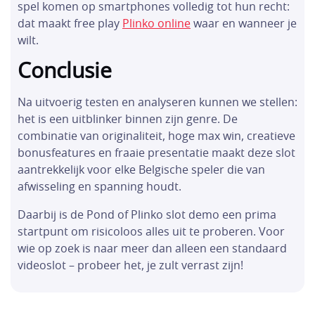
spel komen op smartphones volledig tot hun recht:
dat maakt free play
Plinko online
waar en wanneer je
wilt.
Conclusie
Na uitvoerig testen en analyseren kunnen we stellen:
het is een uitblinker binnen zijn genre. De
combinatie van originaliteit, hoge max win, creatieve
bonusfeatures en fraaie presentatie maakt deze slot
aantrekkelijk voor elke Belgische speler die van
afwisseling en spanning houdt.
Daarbij is de Pond of Plinko slot demo een prima
startpunt om risicoloos alles uit te proberen. Voor
wie op zoek is naar meer dan alleen een standaard
videoslot – probeer het, je zult verrast zijn!