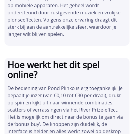
op mobiele apparaten. Het geheel wordt
ondersteund door rustgevende muziek en vrolijke
plonseeffecten. Volgens onze ervaring draagt dit
sterk bij aan de aantrekkelijke sfeer, waardoor je
langer wilt blijven spelen.
Hoe werkt het dit spel
online?
De bediening van Pond Plinko is erg toegankelijk. Je
bepaalt je inzet (van €0,10 tot €30 per draai), drukt
op spin en kijkt uit naar winnende combinaties,
scatters of verrassingen via het River Prize-effect.
Het is mogelijk om direct naar de bonus te gaan via
de ‘bonus buy’. De knoppen zijn duidelijk, de
interface is helder en alles werkt zowel op desktop