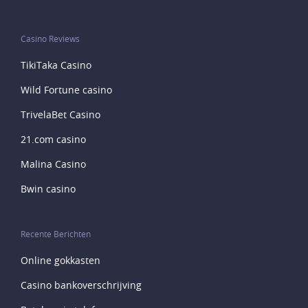
Casino Reviews
TikiTaka Casino
Wild Fortune casino
TrivelaBet Casino
21.com casino
Malina Casino
Bwin casino
Recente Berichten
Online gokkasten
Casino bankoverschrijving