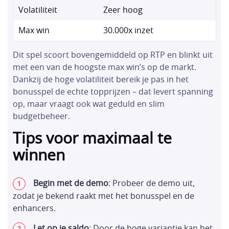
Volatiliteit
Zeer hoog
Max win
30.000x inzet
Dit spel scoort bovengemiddeld op RTP en blinkt uit
met een van de hoogste max win’s op de markt.
Dankzij de hoge volatiliteit bereik je pas in het
bonusspel de echte topprijzen – dat levert spanning
op, maar vraagt ook wat geduld en slim
budgetbeheer.
Tips voor maximaal te
winnen
Begin met de demo
: Probeer de demo uit,
zodat je bekend raakt met het bonusspel en de
enhancers.
Let op je saldo
: Door de hoge variantie kan het