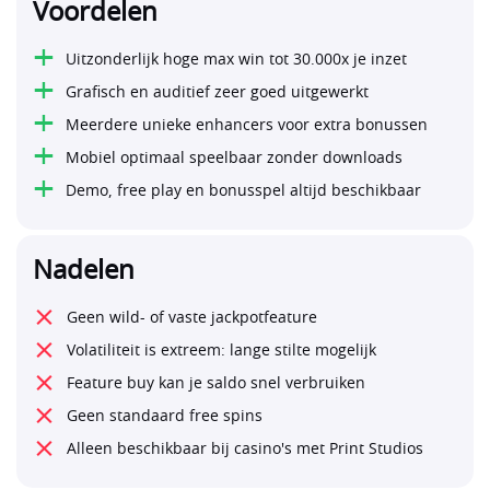
Voordelen
+
Uitzonderlijk hoge max win tot 30.000x je inzet
+
Grafisch en auditief zeer goed uitgewerkt
+
Meerdere unieke enhancers voor extra bonussen
+
Mobiel optimaal speelbaar zonder downloads
+
Demo, free play en bonusspel altijd beschikbaar
Nadelen
⨯
Geen wild- of vaste jackpotfeature
⨯
Volatiliteit is extreem: lange stilte mogelijk
⨯
Feature buy kan je saldo snel verbruiken
⨯
Geen standaard free spins
⨯
Alleen beschikbaar bij casino's met Print Studios